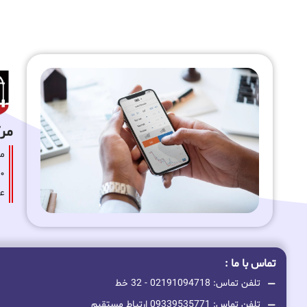
مرکز
عا
تماس با ما :
تلفن تماس: 02191094718 - 32 خط
تلفن تماس: 09339535771 ارتباط مستقیم