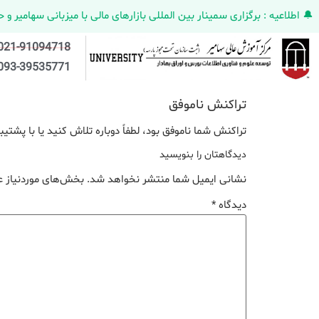
🔔 اطلاعیه : برگزاری سمینار بین المللی بازارهای مالی با میزبانی سهامیر و حضورکمپانی HELMEN کانادا و مدیر ارش
021-91094718
093-39535771
تراکنش ناموفق
تراکنش شما ناموفق بود، لطفاً دوباره تلاش کنید یا با پشت
دیدگاهتان را بنویسید
نشانی ایمیل شما منتشر نخواهد شد.
بخش‌های موردنیاز ع
دیدگاه
*