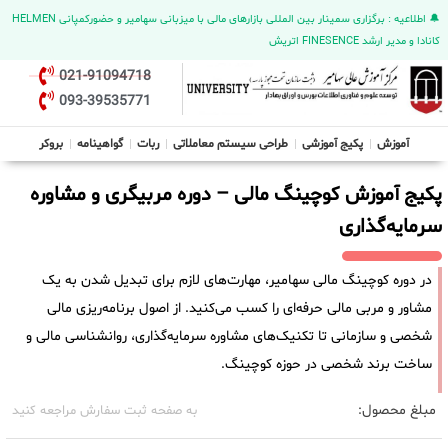
🔔 اطلاعیه : برگزاری سمینار بین المللی بازارهای مالی با میزبانی سهامیر و حضورکمپانی HELMEN
کانادا و مدیر ارشد FINESENCE اتریش
021-91094718
093-39535771
آموزش
پکیج آموزشی
طراحی سیستم معاملاتی
ربات
گواهینامه
بروکر
پکیج آموزش کوچینگ مالی – دوره مربیگری و مشاوره
سرمایه‌گذاری
در دوره کوچینگ مالی سهامیر، مهارت‌های لازم برای تبدیل شدن به یک
مشاور و مربی مالی حرفه‌ای را کسب می‌کنید. از اصول برنامه‌ریزی مالی
شخصی و سازمانی تا تکنیک‌های مشاوره سرمایه‌گذاری، روانشناسی مالی و
ساخت برند شخصی در حوزه کوچینگ.
مبلغ محصول:
به صفحه ثبت سفارش مراجعه کنید