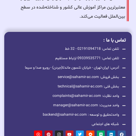
معتبرترین مراکز آموزش عالی کشور و شناخته‌شده در سطح
بین‌الملل فعالیت می‌کند.
تماس با ما :
تلفن تماس: 02191094718 - 32 خط
تلفن تماس: 09339535771 ارتباط مستقیم
آدرس: ایران-تهران - خیابان نلسون ماندلا(جردن) - روبرو صدا و سیما
بخش فروش: service@sahamir-ac.com
بخش فنی: technical@sahamir-ac.com
واحد نظارت: complaints@sahamir-ac.com
واحد مدیریت: manager@sahamir-ac.com
واحدتحقیق و توسعه : backend@sahamir-ac.com
شبکه های اجتماعی