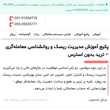
🔔 اطلاعیه : برگزاری سمینار بین المللی بازارهای مالی با میزبانی سهامیر و حضورکمپانی HELMEN
کانادا و مدیر ارشد FINESENCE اتریش
021-91094718
093-39535771
آموزش
پکیج آموزشی
طراحی سیستم معاملاتی
ربات
گواهینامه
بروکر
پکیج آموزش مدیریت ریسک و روانشناسی معامله‌گری
– ترید بدون استرس
در این دوره سهامیر، دو رکن اساسی موفقیت در بازارهای مالی را یاد می‌گیرید:
مدیریت ریسک و کنترل ذهن. تعیین حد ضرر، سایز پوزیشن، نسبت ریسک
به ریوارد، غلبه بر ترس و طمع و ساخت ذهنیت یک معامله‌گر موفق –
مهارت‌هایی که حساب معاملاتی شما را نجات می‌دهد.
مبلغ محصول:
به صفحه ثبت سفارش مراجعه کنید