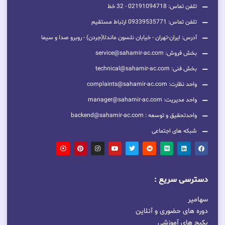
تلفن تماس: 02191094718 - 32 خط
تلفن تماس: 09339535771 ارتباط مستقیم
آدرس: ایران-تهران - خیابان نلسون ماندلا(جردن) - روبرو صدا و سیما
بخش فروش: service@sahamir-ac.com
بخش فنی: technical@sahamir-ac.com
واحد نظارت: complaints@sahamir-ac.com
واحد مدیریت: manager@sahamir-ac.com
واحدتحقیق و توسعه : backend@sahamir-ac.com
شبکه های اجتماعی
دسترسی سریع :
سهامیر
دوره های حضوری و آنلاین
پکیج های آموزشی