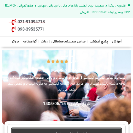
🔔 اطلاعیه : برگزاری سمینار بین المللی بازارهای مالی با میزبانی سهامیر و حضورکمپانی HELMEN
کانادا و مدیر ارشد FINESENCE اتریش
021-91094718
093-39535771
آموزش
پکیج آموزشی
طراحی سیستم معاملاتی
ربات
گواهینامه
بروکر
سهامیـــــــــــــر
2931 امتیاز





ثبت نام نهایی
ثبت نام نهایی بصورت اینترنتی از طریق فرم ثبت نام پایین صفحه امکانپذیر میباشد ،
توجه داشته باشید ثبت نام از طریق این سامانه اینترنتی به منزله ثبت نام قطعی شما
بشمار می آید .
تاریخ برگزاری : 1405/05/15