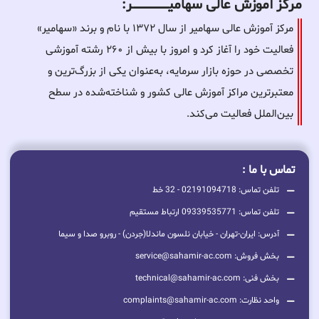
مرکز آموزش عالی سهامیـــــــــــــــــــــــــر:
مرکز آموزش عالی سهامیر از سال ۱۳۷۲ با نام و برند «سهامیر»
فعالیت خود را آغاز کرد و امروز با بیش از ۲۶۰ رشته آموزشی
تخصصی در حوزه بازار سرمایه، به‌عنوان یکی از بزرگ‌ترین و
معتبرترین مراکز آموزش عالی کشور و شناخته‌شده در سطح
بین‌الملل فعالیت می‌کند.
تماس با ما :
تلفن تماس: 02191094718 - 32 خط
تلفن تماس: 09339535771 ارتباط مستقیم
آدرس: ایران-تهران - خیابان نلسون ماندلا(جردن) - روبرو صدا و سیما
بخش فروش: service@sahamir-ac.com
بخش فنی: technical@sahamir-ac.com
واحد نظارت: complaints@sahamir-ac.com