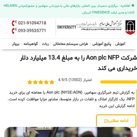
🔔 اطلاعیه : برگزاری سمینار بین المللی بازارهای مالی با میزبانی سهامیر و حضورکمپانی HELMEN
کانادا و مدیر ارشد FINESENCE اتریش
021-91094718
093-39535771
آموزش
پکیج آموزشی
طراحی سیستم معاملاتی
ربات
گواهینامه
بروکر
شرکت Aon plc NFP را به مبلغ 13.4 میلیارد دلار
خریداری می کند
امتیاز (13502) 4.9/5
به گزارش تیم خبرگزاری سهامیر، Aon plc (NYSE:AON) با معامله ای برای خرید
NFP، یک کارگزار املاک و تلفات در بازار متوسط، مشاور مزایا موافقت کرده است.
ادامه گزارش این خرید
ادامه مطلب