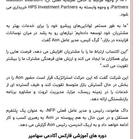
NFP از وجوه مرتبط با حامی سرمایه اصلی آن، Madison Dearborn
Partners، و وجوه وابسته به HPS Investment Partners خریداری می
شود.
“ما به طور مستمر توانایی‌های پیشرو خود را برای خدمات بهتر به
مشتریان خود توسعه داده‌ایم’ نیازهای رو به رشد در میان نوسانات
فزاینده در بازار،” گرگ کیس، مدیر عامل Aon گفت.
“این اکتساب ارتباط ما را با مشتریان افزایش می دهد، فرصت هایی را
برای همکاران ما ایجاد می کند و ارزش های فرهنگی مشترک ما را بیشتر
تقویت می کند.”
این شرکت گفت که این حرکت استراتژیک قرار است حضور Aon را در
بخش در حال گسترش بازار متوسط ​​تقویت کند و طیف گسترده ای از
خدمات را در زمینه ریسک، مزایا، مدیریت ثروت و مشاوره برنامه
بازنشستگی ارائه دهد.
داگ هاموند، رئیس و مدیر عامل فعلی NFP، به عنوان یک پلتفرم
مستقل و در عین حال به هم پیوسته در Aon به رهبری کسب و کار
ادامه خواهد داد و به اریک اندرسن، رئیس Aon گزارش می دهد.
دوره های آموزشی فارکس آکادمی سهامیر