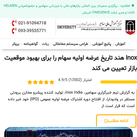
🔔 اطلاعیه : برگزاری سمینار بین المللی بازارهای مالی با میزبانی سهامیر و حضورکمپانی HELMEN
کانادا و مدیر ارشد FINESENCE اتریش
021-91094718
093-39535771
آموزش
پکیج آموزشی
طراحی سیستم معاملاتی
ربات
گواهینامه
بروکر
Inox هند تاریخ عرضه اولیه سهام را برای بهبود موقعیت
بازار تعیین می کند
امتیاز (13502) 4.9/5
به گزارش تیم خبرگزاری سهامیر، Inox India، تولید کننده پیشرو مخازن برودتی
مستقر در وادودارا، از افتتاح دوره اشتراک عرضه اولیه عمومی (IPO) خود خبر داده
است که قرار است از
ادامه مطلب