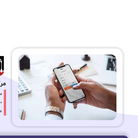
مرکز
عا