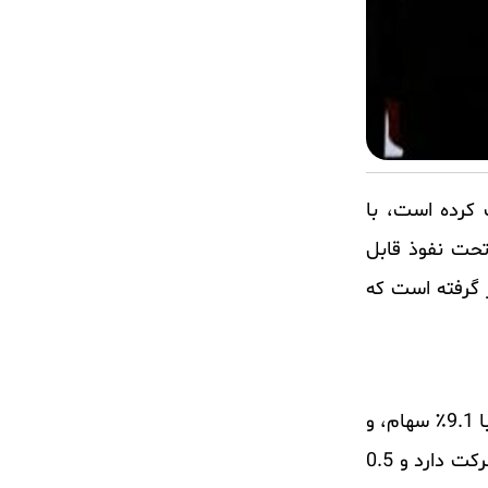
 به خود جلب کرده است، با
شت. این شرکت که تحت نفوذ قابل
ت بازار قرار گرفته است که
سه سهامدار نهادی برتر Hecla Mining عبارتند از The Vanguard Group با مالکیت 9.4٪، Van Eck Associates با 9.1٪ سهام، و
BlackRock (NYSE:BLK ) دارای 7.5٪ است. مدیرعامل فیلیپس بیکر نیز سرمایه گذاری شخصی قابل توجهی در شرکت دارد و 0.5