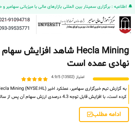
🔔 اطلاعیه : برگزاری سمینار بین المللی بازارهای مالی با میزبانی سهامیر و حضورکمپانی HELMEN کانادا و مدیر ارش
021-91094718
093-39535771
Hecla Mining شاهد افزایش س
نهادی عمده است
امتیاز (13502) 4.9/5
کرده است، با افزایش قابل توجه 4.3 درصدی ارزش سهام آن پس از سالی
ادامه مطلب