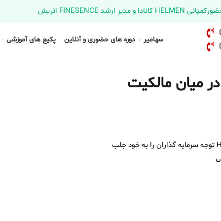
د FINESENCE اتریش
سهامیر
دوره های حضوری و آنلاین
پکیج های آموزشی
هام در میان مالکیت
به گزارش تیم خبرگزاری سهامیر، عملکرد اخیر Hecla Mining (NYSE:HL) توجه سرمایه گذاران را به خود جلب