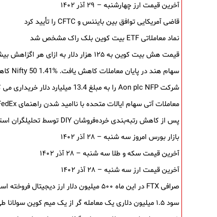
آخرین قیمت ارز چهارشنبه – ۲۹ آذر ۱۴۰۲
قاضی آمریکایی توافق بین بایننس و CFTC را تأیید کرد
نماد معاملاتی ETF بیت کوین بلک ‌راک مشخص شد
قیمت هش بیت کوین به ۱۲۵ هزار دلار به‌ ازای هر اگزاهش بیشتر شد
سهام هند در پایان معاملات کاهش یافت. Nifty 50 1.41% کاهش یافت
شرکت Aon plc NFP را به مبلغ 13.4 میلیارد دلار خریداری می کند
معاملات آتی سهام ایالات متحده با ناامید شدن راهنمای FedEx کاهش می یابد
پس از کاهش رتبه‌بندی خرده‌فروشان DIY توسط تحلیلگران استیفل، سهام سقوط کرد.
بازار بورس امروز سه شنبه – ۲۸ آذر ۱۴۰۲
آخرین قیمت سکه و طلا سه شنبه – ۲۸ آذر ۱۴۰۲
آخرین قیمت ارز سه شنبه – ۲۸ آذر ۱۴۰۲
صرافی FTX در این ماه ۵۰۰ میلیون دلار ارز دیجیتال فروخته است
سود ۱.۵ میلیون دلاری یک معامله ‌گر از یک میم‌ کوین سولانا طی ۵ روز