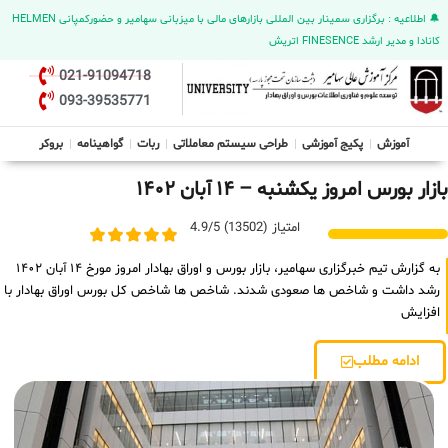
🔔 اطلاعیه : برگزاری سمینار بین المللی بازارهای مالی با میزبانی سهامیر و حضورکمپانی HELMEN
کانادا و مدیر ارشد FINESENCE اتریش
021-91094718
093-39535771
آموزش
پکیج آموزشی
طراحی سیستم معاملاتی
ربات
گواهینامه
بروکر
بازار بورس امروز یکشنبه – ۱۴ آبان ۱۴۰۲
امتیاز (13502) 4.9/5
به گزارش تیم خبرگزاری سهامیر، بازار بورس و اوراق بهادار امروز مورخ ۱۴ آبان ۱۴۰۲
رشد داشت و شاخص ها صعودی شدند. شاخص ها شاخص کل بورس اوراق بهادار با
افزایش
ادامه مطلب