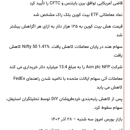
قاضی آمریکایی توافق بین بایننس و CFTC را تأیید کرد
نماد معاملاتی ETF بیت کوین بلک ‌راک مشخص شد
قیمت هش بیت کوین به ۱۲۵ هزار دلار به‌ ازای هر اگزاهش بیشتر
شد
سهام هند در پایان معاملات کاهش یافت. Nifty 50 1.41% کاهش
یافت
شرکت Aon plc NFP را به مبلغ 13.4 میلیارد دلار خریداری می کند
معاملات آتی سهام ایالات متحده با ناامید شدن راهنمای FedEx
کاهش می یابد
پس از کاهش رتبه‌بندی خرده‌فروشان DIY توسط تحلیلگران استیفل،
سهام سقوط کرد.
بازار بورس امروز سه شنبه – ۲۸ آذر ۱۴۰۲