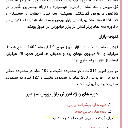
سه نماد «وغدیر»، «پارسان» و «شپدیس» بیشترین تأثیر در شاخص
کل بورس و سه نماد «زاگرس»، «وسپهر» و «آریا» بیشترین تأثیر را در
شاخص فرابورس گذاشتند، همچنین سه نماد «حفارس»، «شستا» و
«ثشاهد» سه نماد پرتراکنش بازار بورس و سه نماد «بمولد»، «کرمان» و
«خاور» سه نماد پرتراکنش در بازار فرابورس در امروز بودند.
نتیجه بازار
ارزش معاملات خُرد در بازار امروز مورخ 9 آبان ماه 1402، مبلغ 4 هزار
میلیارد و 90 میلیون تومان بود و حقیقی ‌ها امروز حدود 28 میلیارد
تومان از بازار سهام خارج کردند.
در بازار امروز 311 نماد در محدوده مثبت و 109 نماد در محدوده منفی
و در بازار فرابورس 203 نماد در محدوده مثبت و 127 نماد در محدوده
منفی خرید و فروش شدند.
دوره های ویژه آموزش بازار بورس سهامیر
دوره های پیشرفته بورس
دوره های جامع بورس
***
برای ثبت نام روی هر کدام کلیک کنید
***