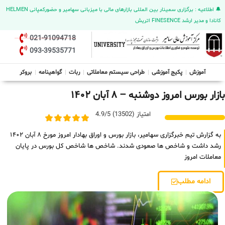
🔔 اطلاعیه : برگزاری سمینار بین المللی بازارهای مالی با میزبانی سهامیر و حضورکمپانی HELMEN
کانادا و مدیر ارشد FINESENCE اتریش
021-91094718
093-39535771
آموزش
پکیج آموزشی
طراحی سیستم معاملاتی
ربات
گواهینامه
بروکر
بازار بورس امروز دوشنبه – ۸ آبان ۱۴۰۲
امتیاز (13502) 4.9/5
به گزارش تیم خبرگزاری سهامیر، بازار بورس و اوراق بهادار امروز مورخ ۸ آبان ۱۴۰۲
رشد داشت و شاخص ها صعودی شدند. شاخص ها شاخص کل بورس در پایان
معاملات امروز
ادامه مطلب