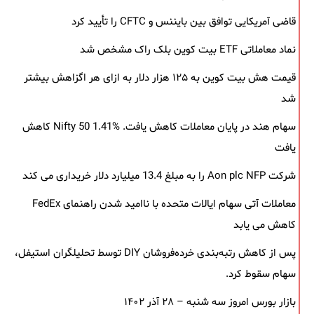
قاضی آمریکایی توافق بین بایننس و CFTC را تأیید کرد
نماد معاملاتی ETF بیت کوین بلک ‌راک مشخص شد
قیمت هش بیت کوین به ۱۲۵ هزار دلار به‌ ازای هر اگزاهش بیشتر
شد
سهام هند در پایان معاملات کاهش یافت. Nifty 50 1.41% کاهش
یافت
شرکت Aon plc NFP را به مبلغ 13.4 میلیارد دلار خریداری می کند
معاملات آتی سهام ایالات متحده با ناامید شدن راهنمای FedEx
کاهش می یابد
پس از کاهش رتبه‌بندی خرده‌فروشان DIY توسط تحلیلگران استیفل،
سهام سقوط کرد.
بازار بورس امروز سه شنبه – ۲۸ آذر ۱۴۰۲