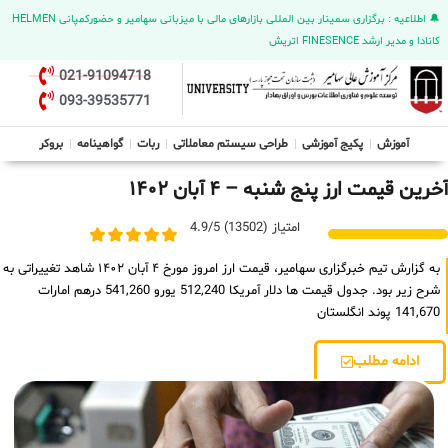
🔔 اطلاعیه : برگزاری سمینار بین المللی بازارهای مالی با میزبانی سهامیر و حضورکمپانی HELMEN
کانادا و مدیر ارشد FINESENCE اتریش
021-91094718
093-39535771
آموزش
پکیج آموزشی
طراحی سیستم معاملاتی
ربات
گواهینامه
بروکر
آخرین قیمت ارز پنج شنبه – ۴ آبان ۱۴۰۲
امتیاز (13502) 4.9/5
به گزارش تیم خبرگزاری سهامیر، قیمت ارز امروز مورخ ۴ آبان ۱۴۰۲ شاهد تغییراتی به
شرح زیر بود. جدول قیمت ها دلار آمریکا 512,240 یورو 541,260 درهم امارات
141,670 پوند انگلستان
ادامه مطلب