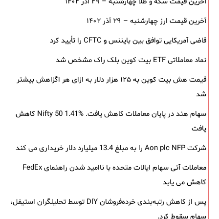
آخرین قیمت سکه و طلا چهارشنبه – ۲۹ آذر ۱۴۰۲
آخرین قیمت ارز چهارشنبه – ۲۹ آذر ۱۴۰۲
قاضی آمریکایی توافق بین بایننس و CFTC را تأیید کرد
نماد معاملاتی ETF بیت کوین بلک ‌راک مشخص شد
قیمت هش بیت کوین به ۱۲۵ هزار دلار به‌ ازای هر اگزاهش بیشتر
شد
سهام هند در پایان معاملات کاهش یافت. Nifty 50 1.41% کاهش
یافت
شرکت Aon plc NFP را به مبلغ 13.4 میلیارد دلار خریداری می کند
معاملات آتی سهام ایالات متحده با ناامید شدن راهنمای FedEx
کاهش می یابد
پس از کاهش رتبه‌بندی خرده‌فروشان DIY توسط تحلیلگران استیفل،
سهام سقوط کرد.