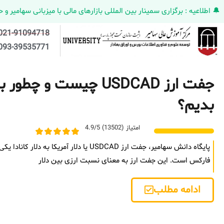
🔔 اطلاعیه : برگزاری سمینار بین المللی بازارهای مالی با میزبانی سهامیر و حضورکمپانی HELMEN کانادا و مدیر ارش
021-91094718
093-39535771
جفت ارز USDCAD چیست و چ
بدیم؟
امتیاز (13502) 4.9/5
پایگاه دانش سهامیر، جفت ارز USDCAD یا دلار آمری
فارکس است. این جفت ارز به معنای نسبت ارزی بین دلار
ادامه مطلب