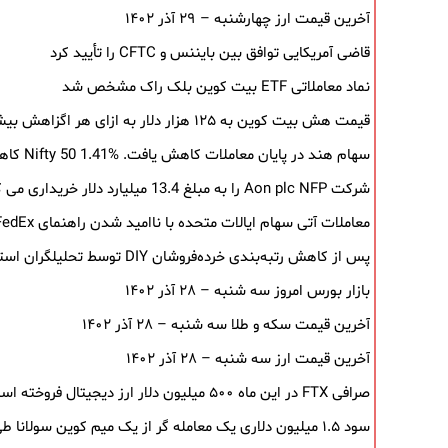
آخرین قیمت ارز چهارشنبه – ۲۹ آذر ۱۴۰۲
قاضی آمریکایی توافق بین بایننس و CFTC را تأیید کرد
نماد معاملاتی ETF بیت کوین بلک ‌راک مشخص شد
قیمت هش بیت کوین به ۱۲۵ هزار دلار به‌ ازای هر اگزاهش بیشتر شد
سهام هند در پایان معاملات کاهش یافت. Nifty 50 1.41% کاهش یافت
شرکت Aon plc NFP را به مبلغ 13.4 میلیارد دلار خریداری می کند
معاملات آتی سهام ایالات متحده با ناامید شدن راهنمای FedEx کاهش می یابد
پس از کاهش رتبه‌بندی خرده‌فروشان DIY توسط تحلیلگران استیفل، سهام سقوط کرد.
بازار بورس امروز سه شنبه – ۲۸ آذر ۱۴۰۲
آخرین قیمت سکه و طلا سه شنبه – ۲۸ آذر ۱۴۰۲
آخرین قیمت ارز سه شنبه – ۲۸ آذر ۱۴۰۲
صرافی FTX در این ماه ۵۰۰ میلیون دلار ارز دیجیتال فروخته است
سود ۱.۵ میلیون دلاری یک معامله ‌گر از یک میم‌ کوین سولانا طی ۵ روز