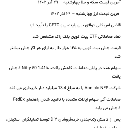
آخرین قیمت سکه و طلا چهارشنبه – ۲۹ آذر ۱۴۰۲
آخرین قیمت ارز چهارشنبه – ۲۹ آذر ۱۴۰۲
قاضی آمریکایی توافق بین بایننس و CFTC را تأیید کرد
نماد معاملاتی ETF بیت کوین بلک ‌راک مشخص شد
قیمت هش بیت کوین به ۱۲۵ هزار دلار به‌ ازای هر اگزاهش بیشتر
شد
سهام هند در پایان معاملات کاهش یافت. Nifty 50 1.41% کاهش
یافت
شرکت Aon plc NFP را به مبلغ 13.4 میلیارد دلار خریداری می کند
معاملات آتی سهام ایالات متحده با ناامید شدن راهنمای FedEx
کاهش می یابد
پس از کاهش رتبه‌بندی خرده‌فروشان DIY توسط تحلیلگران استیفل،