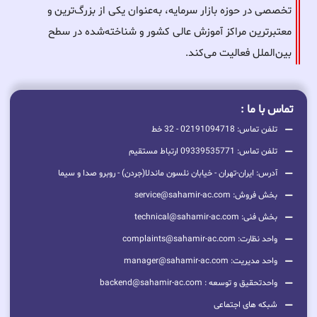
تخصصی در حوزه بازار سرمایه، به‌عنوان یکی از بزرگ‌ترین و
معتبرترین مراکز آموزش عالی کشور و شناخته‌شده در سطح
بین‌الملل فعالیت می‌کند.
تماس با ما :
تلفن تماس: 02191094718 - 32 خط
تلفن تماس: 09339535771 ارتباط مستقیم
آدرس: ایران-تهران - خیابان نلسون ماندلا(جردن) - روبرو صدا و سیما
بخش فروش: service@sahamir-ac.com
بخش فنی: technical@sahamir-ac.com
واحد نظارت: complaints@sahamir-ac.com
واحد مدیریت: manager@sahamir-ac.com
واحدتحقیق و توسعه : backend@sahamir-ac.com
شبکه های اجتماعی