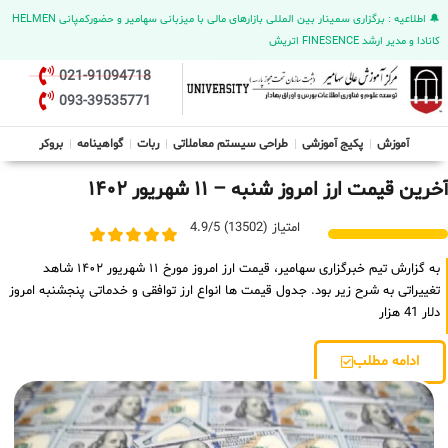
🔔 اطلاعیه : برگزاری سمینار بین المللی بازارهای مالی با میزبانی سهامیر و حضورکمپانی HELMEN
کانادا و مدیر ارشد FINESENCE اتریش
021-91094718
093-39535771
آموزش
پکیج آموزشی
طراحی سیستم معاملاتی
ربات
گواهینامه
بروکر
آخرین قیمت ارز امروز شنبه – ۱۱ شهریور ۱۴۰۲
امتیاز (13502) 4.9/5
به گزارش تیم خبرگزاری سهامیر، قیمت ارز امروز مورخ ۱۱ شهریور ۱۴۰۲ شاهد
تغییراتی به شرح زیر بود. جدول قیمت ها انواع ارز توافقی و خدماتی پنجشنبه امروز
دلار 41 هزار
ادامه مطلب