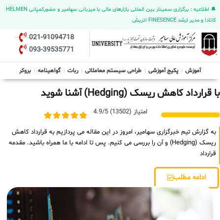
🔔 اطلاعیه : برگزاری سمینار بین المللی بازارهای مالی با میزبانی سهامیر و حضورکمپانی HELMEN
کانادا و مدیر ارشد FINESENCE اتریش
021-91094718
093-39535771
آموزش
پکیج آموزشی
طراحی سیستم معاملاتی
ربات
گواهینامه
بروکر
با قرارداد کاهش ریسک (Hedging) آشنا شوید
امتیاز (13502) 4.9/5
به گزارش تیم خبرگزاری سهامیر، امروز در این مقاله می پردازیم به قرارداد کاهش
ریسک (Hedging) و آن را بررسی می کنیم. پس تا ادامه با ما همراه باشید. مقدمه
قرارداد
ادامه مطلب