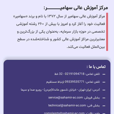
مرکز آموزش عالی سهامیـــــــــــــــــــــــــر:
مرکز آموزش عالی سهامیر از سال ۱۳۷۲ با نام و برند «سهامیر»
فعالیت خود را آغاز کرد و امروز با بیش از ۲۶۰ رشته آموزشی
تخصصی در حوزه بازار سرمایه، به‌عنوان یکی از بزرگ‌ترین و
معتبرترین مراکز آموزش عالی کشور و شناخته‌شده در سطح
بین‌الملل فعالیت می‌کند.
تماس با ما :
تلفن تماس: 02191094718 - 32 خط
تلفن تماس: 09339535771 ارتباط مستقیم
آدرس: ایران-تهران - خیابان نلسون ماندلا(جردن) - روبرو صدا و سیما
بخش فروش: service@sahamir-ac.com
بخش فنی: technical@sahamir-ac.com
واحد نظارت: complaints@sahamir-ac.com