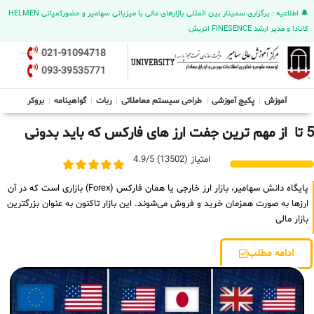
🔔 اطلاعیه : برگزاری سمینار بین المللی بازارهای مالی با میزبانی سهامیر و حضورکمپانی HELMEN
کانادا و مدیر ارشد FINESENCE اتریش
021-91094718
093-39535771
آموزش
پکیج آموزشی
طراحی سیستم معاملاتی
ربات
گواهینامه
بروکر
5 تا از مهم ترین جفت ارز های فارکس که باید بدونی
امتیاز (13502) 4.9/5
پایگاه دانش سهامیر، بازار ارز خارجی یا همان فارکس (Forex) بازاری است که در آن
ارزها به صورت همزمان خرید و فروش می‌شوند. این بازار تاکنون به عنوان بزرگترین
بازار مالی
ادامه مطلب