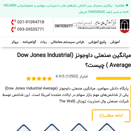
🔔 اطلاعیه : برگزاری سمینار بین المللی بازارهای مالی با میزبانی سهامیر و حضورکمپانی HELMEN
کانادا و مدیر ارشد FINESENCE اتریش
021-91094718
093-39535771
آموزش
پکیج آموزشی
طراحی سیستم معاملاتی
ربات
گواهینامه
بروکر
میانگین صنعتی داوجونز (Dow Jones Industrial
Average ) چیست؟
امتیاز (13502) 4.9/5
پایگاه دانش سهامیر، میانگین صنعتی داوجونز (Dow Jones Industrial Average)
یکی از شاخص‌های مهم بازار سهام در ایالات متحده آمریکا است. این شاخص توسط
شرکت صنعتی وال استریت ژورنال (The Wall
ادامه مطلب