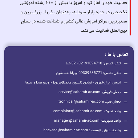
فعالیت خود را آغاز کرد و امروز با بیش از ۲۶۰ رشته آموزشی
تخصصی در حوزه بازار سرمایه، به‌عنوان یکی از بزرگ‌ترین و
معتبرترین مراکز آموزش عالی کشور و شناخته‌شده در سطح
بین‌الملل فعالیت می‌کند.
تماس با ما :
تلفن تماس: 02191094718 - 32 خط
تلفن تماس: 09339535771 ارتباط مستقیم
آدرس: ایران-تهران - خیابان نلسون ماندلا(جردن) - روبرو صدا و سیما
بخش فروش: service@sahamir-ac.com
بخش فنی: technical@sahamir-ac.com
واحد نظارت: complaints@sahamir-ac.com
واحد مدیریت: manager@sahamir-ac.com
واحدتحقیق و توسعه : backend@sahamir-ac.com