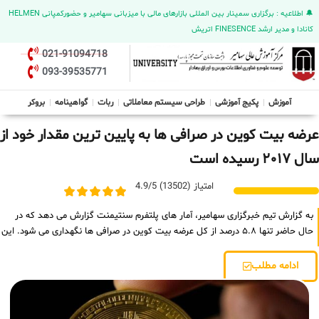
🔔 اطلاعیه : برگزاری سمینار بین المللی بازارهای مالی با میزبانی سهامیر و حضورکمپانی HELMEN
کانادا و مدیر ارشد FINESENCE اتریش
021-91094718
093-39535771
آموزش
پکیج آموزشی
طراحی سیستم معاملاتی
ربات
گواهینامه
بروکر
عرضه بیت کوین در صرافی‌ ها به پایین ترین مقدار خود از
سال ۲۰۱۷ رسیده است
امتیاز (13502) 4.9/5
به گزارش تیم خبرگزاری سهامیر، آمار های پلتفرم سنتیمنت گزارش می ‌دهد که در
حال ‌حاضر تنها ۵.۸ درصد از کل عرضه بیت کوین در صرافی ‌ها نگهداری می ‌شود. این
ادامه مطلب