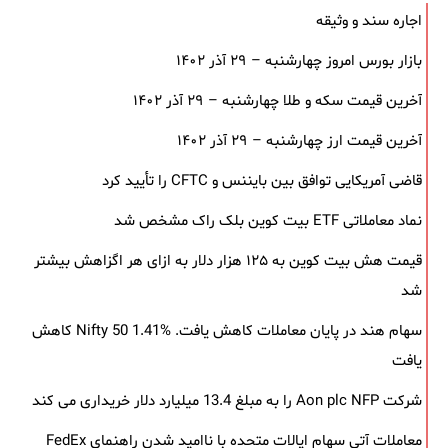
اجاره سند و وثیقه
بازار بورس امروز چهارشنبه – ۲۹ آذر ۱۴۰۲
آخرین قیمت سکه و طلا چهارشنبه – ۲۹ آذر ۱۴۰۲
آخرین قیمت ارز چهارشنبه – ۲۹ آذر ۱۴۰۲
قاضی آمریکایی توافق بین بایننس و CFTC را تأیید کرد
نماد معاملاتی ETF بیت کوین بلک ‌راک مشخص شد
قیمت هش بیت کوین به ۱۲۵ هزار دلار به‌ ازای هر اگزاهش بیشتر
شد
سهام هند در پایان معاملات کاهش یافت. Nifty 50 1.41% کاهش
یافت
شرکت Aon plc NFP را به مبلغ 13.4 میلیارد دلار خریداری می کند
معاملات آتی سهام ایالات متحده با ناامید شدن راهنمای FedEx