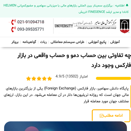
🔔 اطلاعیه : برگزاری سمینار بین المللی بازارهای مالی با میزبانی سهامیر و حضورکمپانی HELMEN
کانادا و مدیر ارشد FINESENCE اتریش
021-91094718
093-39535771
آموزش
پکیج آموزشی
طراحی سیستم معاملاتی
ربات
گواهینامه
بروکر
چه تفاوتی بین حساب دمو و حساب واقعی در بازار
فارکس وجود دارد
امتیاز (13502) 4.9/5
پایگاه دانش سهامیر، بازار فارکس (Foreign Exchange) یکی از بزرگترین بازارهای
مالی جهان است که روزانه تریلیون‌ها دلار در آن معامله می‌شود. در این بازار، ارزهای
مختلف جهان مورد معامله قرار
ادامه مطلب