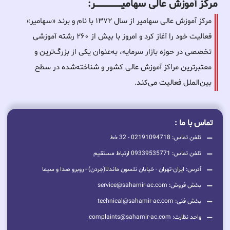
مرکز آموزش عالی سهامیـــــــــــــــــــــــــر:
مرکز آموزش عالی سهامیر از سال ۱۳۷۲ با نام و برند «سهامیر»
فعالیت خود را آغاز کرد و امروز با بیش از ۲۶۰ رشته آموزشی
تخصصی در حوزه بازار سرمایه، به‌عنوان یکی از بزرگ‌ترین و
معتبرترین مراکز آموزش عالی کشور و شناخته‌شده در سطح
بین‌الملل فعالیت می‌کند.
تماس با ما :
تلفن تماس: 02191094718 - 32 خط
تلفن تماس: 09339535771 ارتباط مستقیم
آدرس: ایران-تهران - خیابان نلسون ماندلا(جردن) - روبرو صدا و سیما
بخش فروش: service@sahamir-ac.com
بخش فنی: technical@sahamir-ac.com
واحد نظارت: complaints@sahamir-ac.com