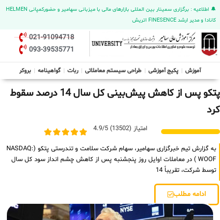
🔔 اطلاعیه : برگزاری سمینار بین المللی بازارهای مالی با میزبانی سهامیر و حضورکمپانی HELMEN
کانادا و مدیر ارشد FINESENCE اتریش
021-91094718
093-39535771
آموزش
پکیج آموزشی
طراحی سیستم معاملاتی
ربات
گواهینامه
بروکر
پتکو پس از کاهش پیش‌بینی کل سال 14 درصد سقوط
کرد
امتیاز (13502) 4.9/5
به گزارش تیم خبرگزاری سهامیر، سهام شرکت سلامت و تندرستی پتکو (NASDAQ:
WOOF ) در معاملات اوایل روز پنجشنبه پس از کاهش چشم انداز سود کل سال
توسط شرکت، تقریباً 14
ادامه مطلب