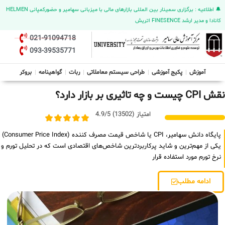
🔔 اطلاعیه : برگزاری سمینار بین المللی بازارهای مالی با میزبانی سهامیر و حضورکمپانی HELMEN
کانادا و مدیر ارشد FINESENCE اتریش
021-91094718
093-39535771
آموزش
پکیج آموزشی
طراحی سیستم معاملاتی
ربات
گواهینامه
بروکر
نقش CPI چیست و چه تاثیری بر بازار دارد؟
امتیاز (13502) 4.9/5
پایگاه دانش سهامیر، CPI یا شاخص قیمت مصرف کننده (Consumer Price Index)
یکی از مهم‌ترین و شاید پرکاربردترین شاخص‌های اقتصادی است که در تحلیل تورم و
نرخ تورم مورد استفاده قرار
ادامه مطلب