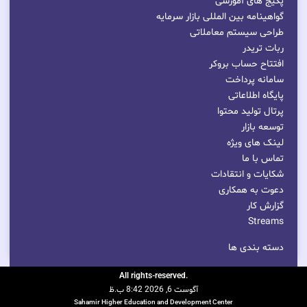
پکیج های آموزشی
گواهینامه بین المللی بازار سرمایه
طراحی سیستم معاملاتی
ربات تریدر
افتتاح حساب بروکر
سامانه پرداخت
پایگاه اطلاعاتی
پرتال تولید محتوا
توسعه بازار
لینک های ویژه
تماس با ما
شکایات و انتقادات
دعوت به همکاری
گزارش کار
Streams
دسته بندی ها
.All rights-reserved
آگوست 6, 2026 8:42 ب.ظ
Sahamir Higher Education and Development Center