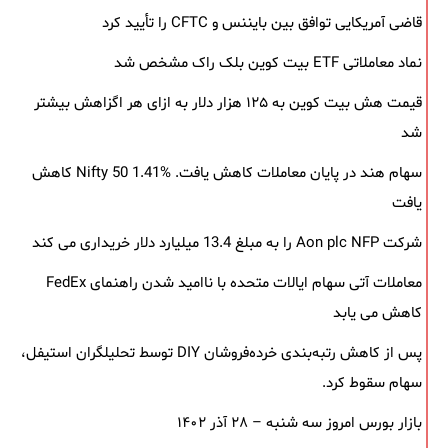
قاضی آمریکایی توافق بین بایننس و CFTC را تأیید کرد
نماد معاملاتی ETF بیت کوین بلک ‌راک مشخص شد
قیمت هش بیت کوین به ۱۲۵ هزار دلار به‌ ازای هر اگزاهش بیشتر
شد
سهام هند در پایان معاملات کاهش یافت. Nifty 50 1.41% کاهش
یافت
شرکت Aon plc NFP را به مبلغ 13.4 میلیارد دلار خریداری می کند
معاملات آتی سهام ایالات متحده با ناامید شدن راهنمای FedEx
کاهش می یابد
پس از کاهش رتبه‌بندی خرده‌فروشان DIY توسط تحلیلگران استیفل،
سهام سقوط کرد.
بازار بورس امروز سه شنبه – ۲۸ آذر ۱۴۰۲