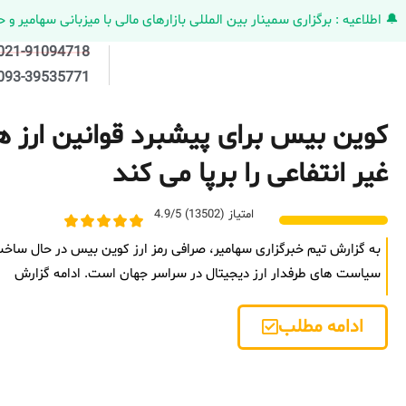
🔔 اطلاعیه : برگزاری سمینار بین المللی بازارهای مالی با میزبانی سهامیر و حضورکمپانی HELMEN کانادا و مدیر ارش
021-91094718
093-39535771
کوین ‌بیس برای پیشبرد قوانین ارز 
غیر انتفاعی را برپا می ‌کند
امتیاز (13502) 4.9/5
به گزارش تیم خبرگزاری سهامیر، صرافی رمز ارز کوین ‌بیس در حال ساخت
سیاست ‌های طرفدار ارز دیجیتال در سراسر جهان است. ادامه گزارش
ادامه مطلب