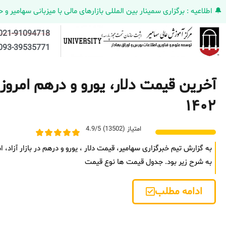
🔔 اطلاعیه : برگزاری سمینار بین المللی بازارهای مالی با میزبانی سهامیر و حضورکمپانی HELMEN کانادا و مدیر ارش
021-91094718
093-39535771
۱۴۰۲
امتیاز (13502) 4.9/5
به شرح زیر بود. جدول قیمت ها نوع قیمت
ادامه مطلب