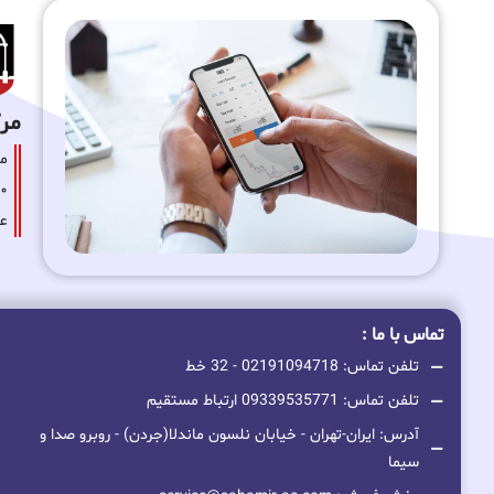
مرکز
عا
تماس با ما :
تلفن تماس: 02191094718 - 32 خط
تلفن تماس: 09339535771 ارتباط مستقیم
آدرس: ایران-تهران - خیابان نلسون ماندلا(جردن) - روبرو صدا و
سیما