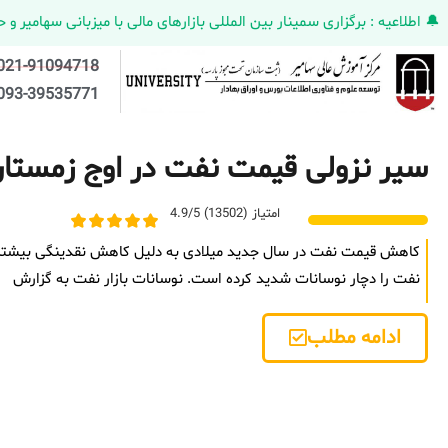
🔔 اطلاعیه : برگزاری سمینار بین المللی بازارهای مالی با میزبانی سهامیر و حضورکمپانی HELMEN کانادا و مدیر ارش
021-91094718
093-39535771
سیر نزولی قیمت نفت در اوج زمستا
امتیاز (13502) 4.9/5
کاهش قیمت نفت در سال جدید میلادی به دلیل کاهش نقدینگی بیشتر
نفت را دچار نوسانات شدید کرده است. نوسانات بازار نفت به گزارش
ادامه مطلب