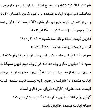
شرکت Aon plc NFP را به مبلغ 13.4 میلیارد دلار خریداری می کند
معاملات آتی سهام ایالات متحده با ناامید شدن راهنمای FedEx کاهش می یابد
پس از کاهش رتبه‌بندی خرده‌فروشان DIY توسط تحلیلگران استیفل، سهام سقوط کرد.
بازار بورس امروز سه شنبه – ۲۸ آذر ۱۴۰۲
آخرین قیمت سکه و طلا سه شنبه – ۲۸ آذر ۱۴۰۲
آخرین قیمت ارز سه شنبه – ۲۸ آذر ۱۴۰۲
صرافی FTX در این ماه ۵۰۰ میلیون دلار ارز دیجیتال فروخته است
سود ۱.۵ میلیون دلاری یک معامله ‌گر از یک میم‌ کوین سولانا طی ۵ روز
خروج سرمایه از محصولات سرمایه ‌گذاری متصل به ارز های دیجیتال پ
ایالات متحده 13 شرکت در چین را به لیست تایید نشده اضافه می کند
قیمت نفت علیرغم کارگروه دریای سرخ قوی است
گوگل برای 700 میلیون دلار به دادگاه رسیدگی می کند
سهام ایالات متحده افزایش یافت