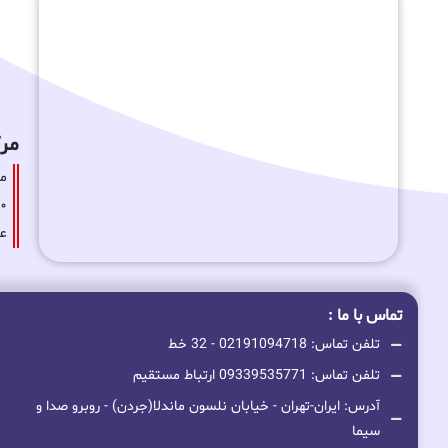
مرکز
عا
تماس با ما :
تلفن تماس: 02191094718 - 32 خط
تلفن تماس: 09339535771 ارتباط مستقیم
آدرس: ایران-تهران - خیابان نلسون ماندلا(جردن) - روبرو صدا و
سیما
بخش فروش: service@sahamir-ac.com