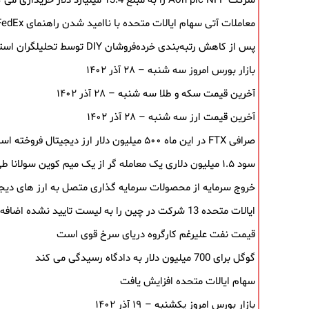
شرکت Aon plc NFP را به مبلغ 13.4 میلیارد دلار خریداری می کند
معاملات آتی سهام ایالات متحده با ناامید شدن راهنمای FedEx کاهش می یابد
پس از کاهش رتبه‌بندی خرده‌فروشان DIY توسط تحلیلگران استیفل، سهام سقوط کرد.
بازار بورس امروز سه شنبه – ۲۸ آذر ۱۴۰۲
آخرین قیمت سکه و طلا سه شنبه – ۲۸ آذر ۱۴۰۲
آخرین قیمت ارز سه شنبه – ۲۸ آذر ۱۴۰۲
صرافی FTX در این ماه ۵۰۰ میلیون دلار ارز دیجیتال فروخته است
سود ۱.۵ میلیون دلاری یک معامله ‌گر از یک میم‌ کوین سولانا طی ۵ روز
خروج سرمایه از محصولات سرمایه ‌گذاری متصل به ارز های دیجیتال پ
ایالات متحده 13 شرکت در چین را به لیست تایید نشده اضافه می کند
قیمت نفت علیرغم کارگروه دریای سرخ قوی است
گوگل برای 700 میلیون دلار به دادگاه رسیدگی می کند
سهام ایالات متحده افزایش یافت
بازار بورس امروز یکشنبه – ۱۹ آذر ۱۴۰۲