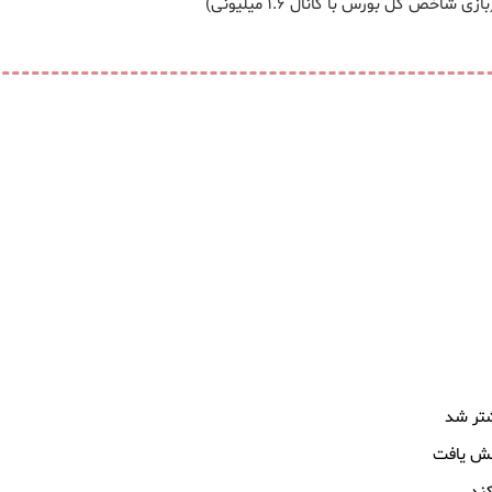
ازی شاخص کل بورس با کانال ۱.۶ میلیونی)