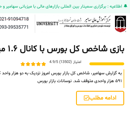
🔔 اطلاعیه : برگزاری سمینار بین المللی بازارهای مالی با میزبانی سهامیر و حضورکمپانی HELMEN کانادا و مدیر ارش
021-91094718
093-39535771
بازی شاخص کل بورس با کانال ۱.۶ میلیونی
امتیاز (13502) 4.9/5
به گزارش سهامیر، شاخص کل بازار بورس امروز نزدیک به دو هزار واحد ک
۵۹۱ هزار واحدی متوقف شد. نوسانات بازار بورس
ادامه مطلب