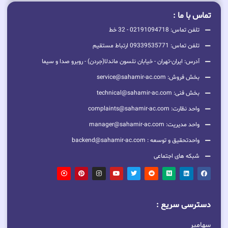
تماس با ما :
تلفن تماس: 02191094718 - 32 خط
تلفن تماس: 09339535771 ارتباط مستقیم
آدرس: ایران-تهران - خیابان نلسون ماندلا(جردن) - روبرو صدا و سیما
بخش فروش: service@sahamir-ac.com
بخش فنی: technical@sahamir-ac.com
واحد نظارت: complaints@sahamir-ac.com
واحد مدیریت: manager@sahamir-ac.com
واحدتحقیق و توسعه : backend@sahamir-ac.com
شبکه های اجتماعی
دسترسی سریع :
سهامیر