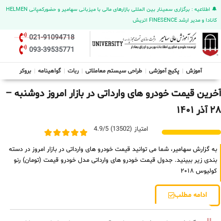
🔔 اطلاعیه : برگزاری سمینار بین المللی بازارهای مالی با میزبانی سهامیر و حضورکمپانی HELMEN
کانادا و مدیر ارشد FINESENCE اتریش
021-91094718
093-39535771
آموزش
پکیج آموزشی
طراحی سیستم معاملاتی
ربات
گواهینامه
بروکر
آخرین قیمت خودرو های وارداتی در بازار امروز دوشنبه –
۲۸ آذر ۱۴۰۱
امتیاز (13502) 4.9/5
به گزارش سهامیر، شما می توانید قیمت خودرو های وارداتی در بازار امروز در دسته
بندی زیر ببینید. جدول قیمت خودرو های وارداتی مدل خودرو قیمت (تومان) رنو
کولیوس ۲۰۱۸
ادامه مطلب