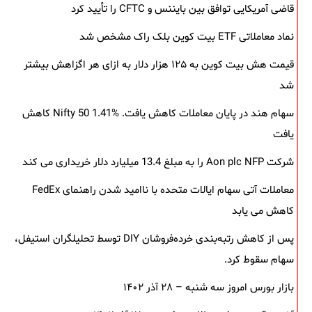
قاضی آمریکایی توافق بین بایننس و CFTC را تأیید کرد
نماد معاملاتی ETF بیت کوین بلک ‌راک مشخص شد
قیمت هش بیت کوین به ۱۲۵ هزار دلار به‌ ازای هر اگزاهش بیشتر
شد
سهام هند در پایان معاملات کاهش یافت. Nifty 50 1.41% کاهش
یافت
شرکت Aon plc NFP را به مبلغ 13.4 میلیارد دلار خریداری می کند
معاملات آتی سهام ایالات متحده با ناامید شدن راهنمای FedEx
کاهش می یابد
پس از کاهش رتبه‌بندی خرده‌فروشان DIY توسط تحلیلگران استیفل،
سهام سقوط کرد.
بازار بورس امروز سه شنبه – ۲۸ آذر ۱۴۰۲