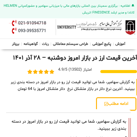
🔔 اطلاعیه : برگزاری سمینار بین المللی بازارهای مالی با میزبانی سهامیر و حضورکمپانی HELMEN
کانادا و مدیر ارشد FINESENCE اتریش
021-91094718
093-39535771
آموزش
پکیج آموزشی
طراحی سیستم معاملاتی
ربات
گواهینامه
بروکر
آخرین قیمت ارز در بازار امروز دوشنبه – ۲۸ آذر ۱۴۰۱
امتیاز (13502) 4.9/5
به گزارش سهامیر، شما می توانید قیمت ارز رو در بازار امروز در دسته بندی زیر
ببینید. آخرین نرخ دلار در بازار متشکل نرخ دلار متشکل امروز با 64 تومان
ادامه مطلب
به گزارش سهامیر، شما می توانید قیمت ارز رو در بازار امروز در دسته
بندی زیر ببینید.