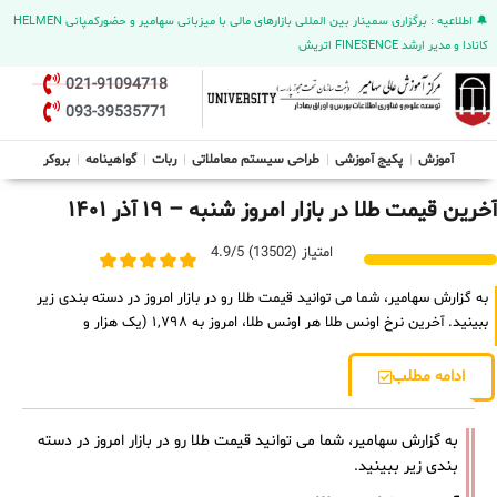
🔔 اطلاعیه : برگزاری سمینار بین المللی بازارهای مالی با میزبانی سهامیر و حضورکمپانی HELMEN
کانادا و مدیر ارشد FINESENCE اتریش
021-91094718
093-39535771
آموزش
پکیج آموزشی
طراحی سیستم معاملاتی
ربات
گواهینامه
بروکر
آخرین قیمت طلا در بازار امروز شنبه – ۱۹ آذر ۱۴۰۱
امتیاز (13502) 4.9/5
به گزارش سهامیر، شما می توانید قیمت طلا رو در بازار امروز در دسته بندی زیر
ببینید. آخرین نرخ اونس طلا هر اونس طلا، امروز به ۱,۷۹۸ (یک هزار و
ادامه مطلب
به گزارش سهامیر، شما می توانید قیمت طلا رو در بازار امروز در دسته
بندی زیر ببینید.