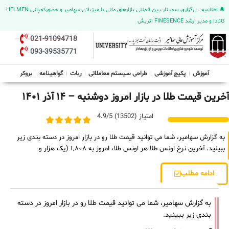
🔔 اطلاعیه : برگزاری سمینار بین المللی بازارهای مالی با میزبانی سهامیر و حضورکمپانی HELMEN
کانادا و مدیر ارشد FINESENCE اتریش
021-91094718
093-39535771
آموزش
پکیج آموزشی
طراحی سیستم معاملاتی
ربات
گواهینامه
بروکر
آخرین قیمت طلا در بازار امروز دوشنبه – ۱۴ آذر ۱۴۰۱
امتیاز (13502) 4.9/5
به گزارش سهامیر، شما می توانید قیمت طلا رو در بازار امروز در دسته بندی زیر
ببینید. آخرین نرخ اونس طلا هر اونس طلا، امروز به ۱,۸۰۸ (یک هزار و
ادامه مطلب
به گزارش سهامیر، شما می توانید قیمت طلا رو در بازار امروز در دسته
بندی زیر ببینید.