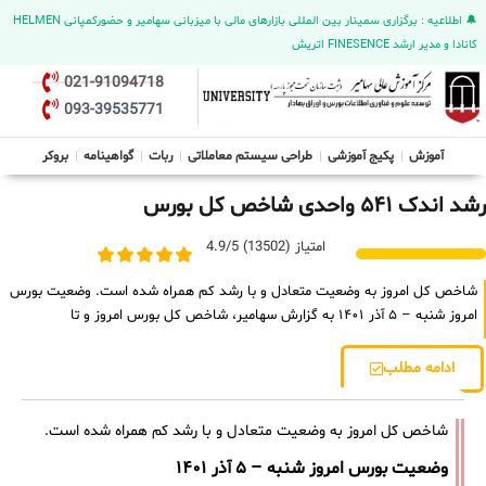
🔔 اطلاعیه : برگزاری سمینار بین المللی بازارهای مالی با میزبانی سهامیر و حضورکمپانی HELMEN
کانادا و مدیر ارشد FINESENCE اتریش
021-91094718
093-39535771
آموزش
پکیج آموزشی
طراحی سیستم معاملاتی
ربات
گواهینامه
بروکر
رشد اندک ۵۴۱ واحدی شاخص کل بورس
امتیاز (13502) 4.9/5
شاخص کل امروز به وضعیت متعادل و با رشد کم همراه شده است. وضعیت بورس
امروز شنبه – ۵ آذر ۱۴۰۱ به گزارش سهامیر، شاخص کل بورس امروز و تا
ادامه مطلب
شاخص کل امروز به وضعیت متعادل و با رشد کم همراه شده است.
وضعیت بورس امروز شنبه – ۵ آذر ۱۴۰۱