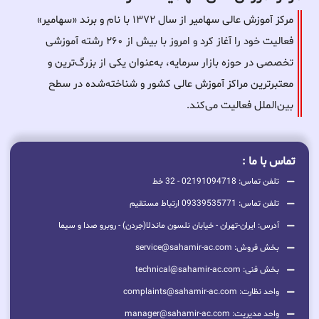
مرکز آموزش عالی سهامیر از سال ۱۳۷۲ با نام و برند «سهامیر»
فعالیت خود را آغاز کرد و امروز با بیش از ۲۶۰ رشته آموزشی
تخصصی در حوزه بازار سرمایه، به‌عنوان یکی از بزرگ‌ترین و
معتبرترین مراکز آموزش عالی کشور و شناخته‌شده در سطح
بین‌الملل فعالیت می‌کند.
تماس با ما :
تلفن تماس: 02191094718 - 32 خط
تلفن تماس: 09339535771 ارتباط مستقیم
آدرس: ایران-تهران - خیابان نلسون ماندلا(جردن) - روبرو صدا و سیما
بخش فروش: service@sahamir-ac.com
بخش فنی: technical@sahamir-ac.com
واحد نظارت: complaints@sahamir-ac.com
واحد مدیریت: manager@sahamir-ac.com