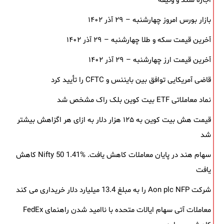
اجاره سند و وثیقه
بازار بورس امروز چهارشنبه – ۲۹ آذر ۱۴۰۲
آخرین قیمت سکه و طلا چهارشنبه – ۲۹ آذر ۱۴۰۲
آخرین قیمت ارز چهارشنبه – ۲۹ آذر ۱۴۰۲
قاضی آمریکایی توافق بین بایننس و CFTC را تأیید کرد
نماد معاملاتی ETF بیت کوین بلک ‌راک مشخص شد
قیمت هش بیت کوین به ۱۲۵ هزار دلار به‌ ازای هر اگزاهش بیشتر
شد
سهام هند در پایان معاملات کاهش یافت. Nifty 50 1.41% کاهش
یافت
شرکت Aon plc NFP را به مبلغ 13.4 میلیارد دلار خریداری می کند
معاملات آتی سهام ایالات متحده با ناامید شدن راهنمای FedEx