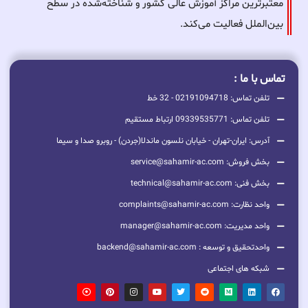
معتبرترین مراکز آموزش عالی کشور و شناخته‌شده در سطح
بین‌الملل فعالیت می‌کند.
تماس با ما :
تلفن تماس: 02191094718 - 32 خط
تلفن تماس: 09339535771 ارتباط مستقیم
آدرس: ایران-تهران - خیابان نلسون ماندلا(جردن) - روبرو صدا و سیما
بخش فروش: service@sahamir-ac.com
بخش فنی: technical@sahamir-ac.com
واحد نظارت: complaints@sahamir-ac.com
واحد مدیریت: manager@sahamir-ac.com
واحدتحقیق و توسعه : backend@sahamir-ac.com
شبکه های اجتماعی