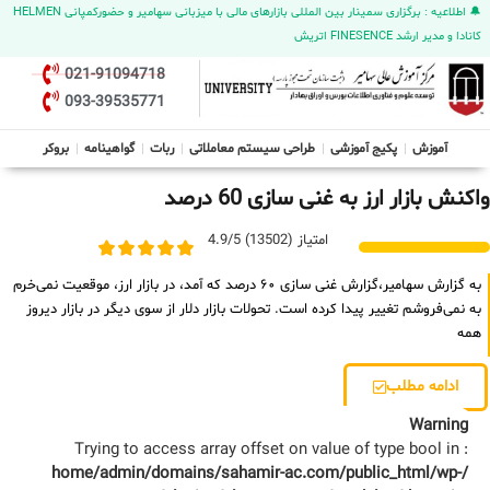
🔔 اطلاعیه : برگزاری سمینار بین المللی بازارهای مالی با میزبانی سهامیر و حضورکمپانی HELMEN
کانادا و مدیر ارشد FINESENCE اتریش
021-91094718
093-39535771
آموزش
پکیج آموزشی
طراحی سیستم معاملاتی
ربات
گواهینامه
بروکر
واکنش بازار ارز به غنی سازی 60 درصد
امتیاز (13502) 4.9/5
به گزارش سهامیر،گزارش غنی‌ سازی ۶۰ درصد که آمد، در بازار ارز، موقعیت نمی‌خرم
به نمی‌فروشم تغییر پیدا کرده است. تحولات بازار دلار از سوی دیگر در بازار دیروز
همه
ادامه مطلب
Warning
: Trying to access array offset on value of type bool in
/home/admin/domains/sahamir-ac.com/public_html/wp-