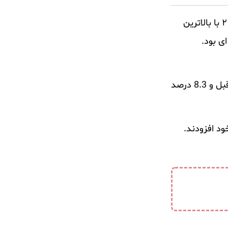
اخبار اخیر فدرال رزرو (بانک مرکزی) آمریکا حاکی از آن است که بدهی خانوارها در این کشور طی سه ماهه سوم ۲۰۲۲ با بالاترین
برطبق آمار های فدرال رزرو، کل بدهی به مبلغ بی‌سابقه 16.5 تریلیون دلار رسید که 2.2 درصد نسبت به سه ماهه قبل و 8.3 درصد