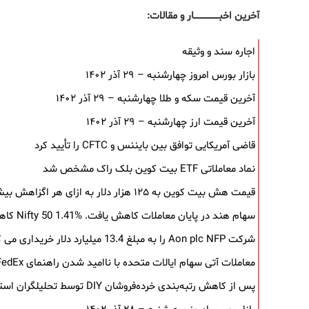
آخرین اخبــــــــــــــــــار و مقالات:
اجاره سند و وثیقه
بازار بورس امروز چهارشنبه – ۲۹ آذر ۱۴۰۲
آخرین قیمت سکه و طلا چهارشنبه – ۲۹ آذر ۱۴۰۲
آخرین قیمت ارز چهارشنبه – ۲۹ آذر ۱۴۰۲
قاضی آمریکایی توافق بین بایننس و CFTC را تأیید کرد
نماد معاملاتی ETF بیت کوین بلک ‌راک مشخص شد
قیمت هش بیت کوین به ۱۲۵ هزار دلار به‌ ازای هر اگزاهش بیشتر شد
سهام هند در پایان معاملات کاهش یافت. Nifty 50 1.41% کاهش یافت
شرکت Aon plc NFP را به مبلغ 13.4 میلیارد دلار خریداری می کند
معاملات آتی سهام ایالات متحده با ناامید شدن راهنمای FedEx کاهش می یابد
پس از کاهش رتبه‌بندی خرده‌فروشان DIY توسط تحلیلگران استیفل، سهام سقوط کرد.