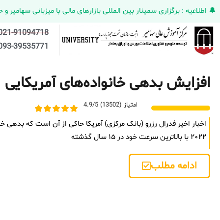
🔔 اطلاعیه : برگزاری سمینار بین المللی بازارهای مالی با میزبانی سهامیر و حضورکمپانی HELMEN کانادا و مدیر ارش
021-91094718
093-39535771
افزایش بدهی خانواده‌های آمریکایی
امتیاز (13502) 4.9/5
اخبار اخیر فدرال رزرو (بانک مرکزی) آمریکا حاکی از آن است که بدهی 
۲۰۲۲ با بالاترین سرعت خود در ۱۵ سال گذشته
ادامه مطلب