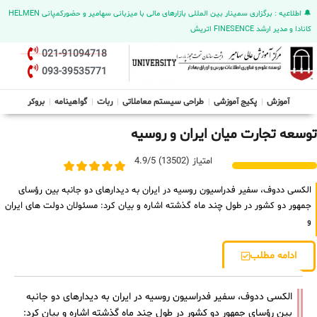
🔔 اطلاعیه : برگزاری سمینار بین المللی بازارهای مالی با میزبانی سهامیر و حضورکمپانی HELMEN
کانادا و مدیر ارشد FINESENCE اتریش
021-91094718
093-39535771
آموزش
پکیج آموزشی
طراحی سیستم معاملاتی
ربات
گواهینامه
بروکر
توسعه تجارت میان ایران و روسیه
امتیاز (13502) 4.9/5
الکسی ددوف، سفیر فدراسیون روسیه در ایران به دیدارهای دو جانبه بین رؤسای
جمهور دو کشور در طول چند ماه گذشته اشاره و بیان کرد: مسئولان دولت‌ های ایران
و
ادامه مطلب
الکسی ددوف، سفیر فدراسیون روسیه در ایران به دیدارهای دو جانبه
بین رؤسای جمهور دو کشور در طول چند ماه گذشته اشاره و بیان کرد: