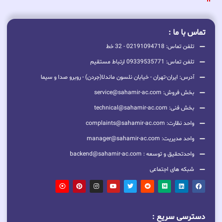
تماس با ما :
تلفن تماس: 02191094718 - 32 خط
تلفن تماس: 09339535771 ارتباط مستقیم
آدرس: ایران-تهران - خیابان نلسون ماندلا(جردن) - روبرو صدا و سیما
بخش فروش: service@sahamir-ac.com
بخش فنی: technical@sahamir-ac.com
واحد نظارت: complaints@sahamir-ac.com
واحد مدیریت: manager@sahamir-ac.com
واحدتحقیق و توسعه : backend@sahamir-ac.com
شبکه های اجتماعی
دسترسی سریع :