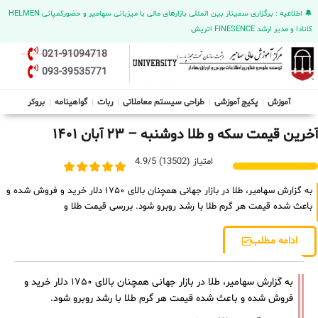
🔔 اطلاعیه : برگزاری سمینار بین المللی بازارهای مالی با میزبانی سهامیر و حضورکمپانی HELMEN
کانادا و مدیر ارشد FINESENCE اتریش
021-91094718
093-39535771
آموزش
پکیج آموزشی
طراحی سیستم معاملاتی
ربات
گواهینامه
بروکر
آخرین قیمت سکه و طلا دوشنبه – ۲۳ آبان ۱۴۰۱
امتیاز (13502) 4.9/5
به گزارش سهامیر، طلا در بازار جهانی همچنان بالای ۱۷۵۰ دلار خرید و فروش شده و
باعث شده قیمت هر گرم طلا با رشد روبرو شود. بررسی قیمت طلا و
ادامه مطلب
به گزارش سهامیر، طلا در بازار جهانی همچنان بالای ۱۷۵۰ دلار خرید و
فروش شده و باعث شده قیمت هر گرم طلا با رشد روبرو شود.