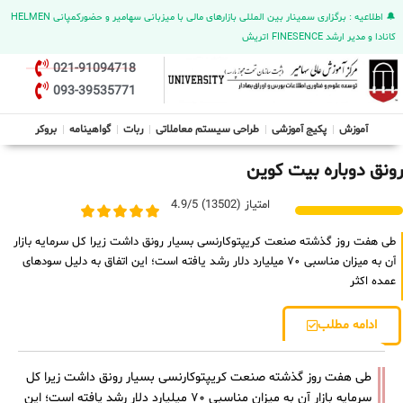
🔔 اطلاعیه : برگزاری سمینار بین المللی بازارهای مالی با میزبانی سهامیر و حضورکمپانی HELMEN
کانادا و مدیر ارشد FINESENCE اتریش
021-91094718
093-39535771
آموزش
پکیج آموزشی
طراحی سیستم معاملاتی
ربات
گواهینامه
بروکر
رونق دوباره بیت‌ کوین
امتیاز (13502) 4.9/5
طی هفت روز گذشته صنعت کریپتوکارنسی بسیار رونق داشت زیرا کل سرمایه بازار
آن به میزان مناسبی ۷۰ میلیارد دلار رشد یافته است؛ این اتفاق به دلیل سودهای
عمده اکثر
ادامه مطلب
طی هفت روز گذشته صنعت کریپتوکارنسی بسیار رونق داشت زیرا کل
سرمایه بازار آن به میزان مناسبی ۷۰ میلیارد دلار رشد یافته است؛ این