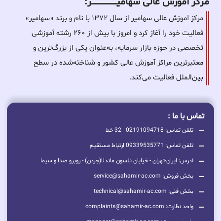
مرکز آموزش عالی سهامیـــــــــــــــــــــــــر:
مرکز آموزش عالی سهامیر از سال ۱۳۷۲ با نام و برند «سهامیر»
فعالیت خود را آغاز کرد و امروز با بیش از ۲۶۰ رشته آموزشی
تخصصی در حوزه بازار سرمایه، به‌عنوان یکی از بزرگ‌ترین و
معتبرترین مراکز آموزش عالی کشور و شناخته‌شده در سطح
بین‌الملل فعالیت می‌کند.
تماس با ما :
تلفن تماس: 02191094718 - 32 خط
تلفن تماس: 09339535771 ارتباط مستقیم
آدرس: ایران-تهران - خیابان نلسون ماندلا(جردن) - روبرو صدا و سیما
بخش فروش: service@sahamir-ac.com
بخش فنی: technical@sahamir-ac.com
واحد نظارت: complaints@sahamir-ac.com