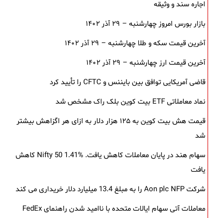
اجاره سند و وثیقه
بازار بورس امروز چهارشنبه – ۲۹ آذر ۱۴۰۲
آخرین قیمت سکه و طلا چهارشنبه – ۲۹ آذر ۱۴۰۲
آخرین قیمت ارز چهارشنبه – ۲۹ آذر ۱۴۰۲
قاضی آمریکایی توافق بین بایننس و CFTC را تأیید کرد
نماد معاملاتی ETF بیت کوین بلک ‌راک مشخص شد
قیمت هش بیت کوین به ۱۲۵ هزار دلار به‌ ازای هر اگزاهش بیشتر
شد
سهام هند در پایان معاملات کاهش یافت. Nifty 50 1.41% کاهش
یافت
شرکت Aon plc NFP را به مبلغ 13.4 میلیارد دلار خریداری می کند
معاملات آتی سهام ایالات متحده با ناامید شدن راهنمای FedEx