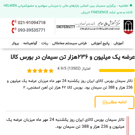
🔔 اطلاعیه : برگزاری سمینار بین المللی بازارهای مالی با میزبانی سهامیر و حضورکمپانی HELMEN
کانادا و مدیر ارشد FINESENCE اتریش
021-91094718
093-39535771
آموزش
پکیج آموزشی
طراحی سیستم معاملاتی
ربات
گواهینامه
بروکر
عرضه یک ‌میلیون و ۲۳۶هزار تن سیمان در بورس کالا
امتیاز (13502) 4.9/5
تالار سیمان بورس کالای ایران روز یکشنبه 24 مهر ماه میزبان عرضه یک میلیون و
236 هزار و 388 تن سیمان بود. بورس کالا ۴۲ هزار تن آهن اسفنجی، ۲
ادامه مطلب
تالار سیمان بورس کالای ایران روز یکشنبه 24 مهر ماه میزبان عرضه یک
میلیون و 236 هزار و 388 تن سیمان بود.