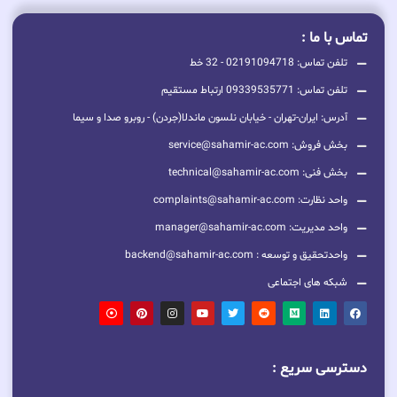
تماس با ما :
تلفن تماس: 02191094718 - 32 خط
تلفن تماس: 09339535771 ارتباط مستقیم
آدرس: ایران-تهران - خیابان نلسون ماندلا(جردن) - روبرو صدا و سیما
بخش فروش: service@sahamir-ac.com
بخش فنی: technical@sahamir-ac.com
واحد نظارت: complaints@sahamir-ac.com
واحد مدیریت: manager@sahamir-ac.com
واحدتحقیق و توسعه : backend@sahamir-ac.com
شبکه های اجتماعی
دسترسی سریع :