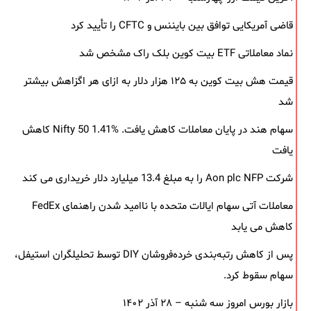
قاضی آمریکایی توافق بین بایننس و CFTC را تأیید کرد
نماد معاملاتی ETF بیت کوین بلک ‌راک مشخص شد
قیمت هش بیت کوین به ۱۲۵ هزار دلار به‌ ازای هر اگزاهش بیشتر
شد
سهام هند در پایان معاملات کاهش یافت. Nifty 50 1.41% کاهش
یافت
شرکت Aon plc NFP را به مبلغ 13.4 میلیارد دلار خریداری می کند
معاملات آتی سهام ایالات متحده با ناامید شدن راهنمای FedEx
کاهش می یابد
پس از کاهش رتبه‌بندی خرده‌فروشان DIY توسط تحلیلگران استیفل،
سهام سقوط کرد.
بازار بورس امروز سه شنبه – ۲۸ آذر ۱۴۰۲