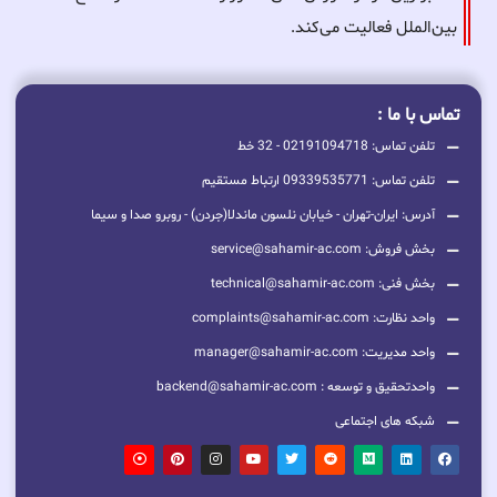
بین‌الملل فعالیت می‌کند.
تماس با ما :
تلفن تماس: 02191094718 - 32 خط
تلفن تماس: 09339535771 ارتباط مستقیم
آدرس: ایران-تهران - خیابان نلسون ماندلا(جردن) - روبرو صدا و سیما
بخش فروش: service@sahamir-ac.com
بخش فنی: technical@sahamir-ac.com
واحد نظارت: complaints@sahamir-ac.com
واحد مدیریت: manager@sahamir-ac.com
واحدتحقیق و توسعه : backend@sahamir-ac.com
شبکه های اجتماعی