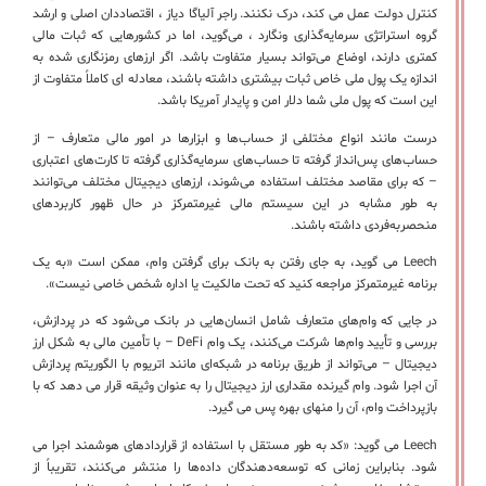
کنترل دولت عمل می کند، درک نکنند. راجر آلیاگا دیاز ، اقتصاددان اصلی و ارشد
گروه استراتژی سرمایه‌گذاری ونگارد ، می‌گوید، اما در کشورهایی که ثبات مالی
کمتری دارند، اوضاع می‌تواند بسیار متفاوت باشد. اگر ارزهای رمزنگاری شده به
اندازه یک پول ملی خاص ثبات بیشتری داشته باشند، معادله ای کاملاً متفاوت از
این است که پول ملی شما دلار امن و پایدار آمریکا باشد.
درست مانند انواع مختلفی از حساب‌ها و ابزارها در امور مالی متعارف – از
حساب‌های پس‌انداز گرفته تا حساب‌های سرمایه‌گذاری گرفته تا کارت‌های اعتباری
– که برای مقاصد مختلف استفاده می‌شوند، ارزهای دیجیتال مختلف می‌توانند
به طور مشابه در این سیستم مالی غیرمتمرکز در حال ظهور کاربردهای
منحصربه‌فردی داشته باشند.
Leech می گوید، به جای رفتن به بانک برای گرفتن وام، ممکن است «به یک
برنامه غیرمتمرکز مراجعه کنید که تحت مالکیت یا اداره شخص خاصی نیست».
در جایی که وام‌های متعارف شامل انسان‌هایی در بانک می‌شود که در پردازش،
بررسی و تأیید وام‌ها شرکت می‌کنند، یک وام DeFi – با تأمین مالی به شکل ارز
دیجیتال – می‌تواند از طریق برنامه در شبکه‌ای مانند اتریوم با الگوریتم پردازش
آن اجرا شود. وام گیرنده مقداری ارز دیجیتال را به عنوان وثیقه قرار می دهد که با
بازپرداخت وام، آن را منهای بهره پس می گیرد.
Leech می گوید: «کد به طور مستقل با استفاده از قراردادهای هوشمند اجرا می
شود. بنابراین زمانی که توسعه‌دهندگان داده‌ها را منتشر می‌کنند، تقریباً از