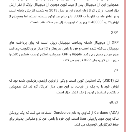
همچنین این ارز دیجیتال پس از بیت کوین دومین ارز دیجیتال بزرگ از نظر ارزش
بازار است. ارزش اتر از زمان ایجاد آن در سال 2013 به شدت افزایش یافته است
و در اواخر ماه مه تقریباً به 3000 دلار برای هر توکن رسیده است، اما همچنان از
ارزش تقریباً 40000 دلاری بیت کوین به ازای هر سکه عقب است.
XRP
XRP ارز دیجیتال شبکه پرداخت دیجیتال ریپل است که برای پرداخت های
دیجیتال ساخته شده است و خود را راهی سریعتر و کارآمدتر برای تقویت پرداخت
های جهانی معرفی می کند. Ripple و XRP همچنین امکان توسعه شخص ثالث را
برای سایر کاربردهای XRP فراهم می کنند.
تتر
تتر (USDT) یک استیبل کوین است و یکی از اولین ارزهای رمزنگاری شده بود که
ارزش خود را به یک ارز فیات، در این مورد دلار آمریکا، گره زد. تتر همچنین
بزرگترین استیبل کوین از نظر ارزش بازار است.
کاردانو
Cardano (ADA) از فناوری به نام Ouroboros استفاده می کند که یک پروتکل
بلاک چین مورد بازبینی همتا است. این خود را راهی امن تر و مقیاس پذیرتر برای
حفظ تمرکززدایی توصیف می کند.