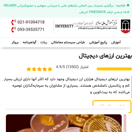
🔔 اطلاعیه : برگزاری سمینار بین المللی بازارهای مالی با میزبانی سهامیر و حضورکمپانی HELMEN
کانادا و مدیر ارشد FINESENCE اتریش
021-91094718
093-39535771
آموزش
پکیج آموزشی
طراحی سیستم معاملاتی
ربات
گواهینامه
بروکر
بهترین ارزهای دیجیتال
امتیاز (13502) 4.9/5
بهترین ارزهای دیجیتال هزاران ارز دیجیتال وجود دارد که اکثر آنها دارای ارزش بسیار
کم و پتانسیل نامشخص هستند. بسیاری از مشاوران به سرمایه‌گذاران توصیه
می‌کنند که به بیت‌کوین و
ادامه مطلب