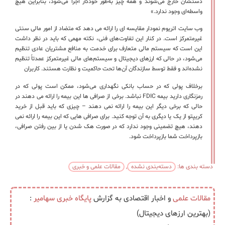
دستشان خارج می‌شوند و همه چیز به‌طور خودکار اجرا می‌شود، بنابراین هیچ
واسطه‌ای وجود ندارد.»
وب سایت اتریوم نمودار مقایسه ای را ارائه می دهد که متضاد از امور مالی سنتی
غیرمتمرکز است. در کنار این تفاوت‌های فنی، نکته مهمی که باید در نظر داشت
این است که سیستم مالی متعارف برای خدمت به منافع مشتریان عادی تنظیم
می‌شود، در حالی که ارزهای دیجیتال و سیستم‌های مالی غیرمتمرکز عمدتاً تنظیم
نشده‌اند و فقط توسط سازندگان آن‌ها تحت حاکمیت و نظارت هستند. کاربران
برخلاف پولی که در حساب بانکی نگهداری می‌شود، ممکن است پولی که در
رمزنگاری دارید بیمه FDIC نباشد. برخی از صرافی ها این بیمه را ارائه می دهند در
حالی که برخی دیگر این بیمه را ارائه نمی دهند – چیزی که باید قبل از خرید
کریپتو از یک یا دیگری به آن توجه کنید. برای صرافی هایی که این بیمه را ارائه نمی
دهند، هیچ تضمینی وجود ندارد که در صورت هک شدن یا از بین رفتن صرافی،
بازپرداخت شما بازپرداخت شود.
دسته بندی ها:
دسته‌بندی نشده
,
مقالات علمی و خبری
مقالات علمی
و اخبار اقتصادی به گزارش
پایگاه خبری
سهامیر
:
(بهترین ارزهای دیجیتال)