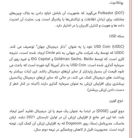
پولکادوت
Polkadot (DOT) می‌گوید که ماموریت آن شامل اجازه دادن به بلاک چین‌های
مختلف برای تبادل اطلاعات و تراکنش‌ها با یکدیگر است. وب سایت آن امنیت
داده ها و هویت و کنترل کاربران را در اختیار دارد.
سکه USD
USD Coin (USDC) خود را به عنوان “دلار دیجیتال جهان” توصیف می کند.
USDC که توسط یک شرکت مالی جهانی به نام Circle ایجاد شده است، نتیجه
کاری است که توسط Goldman Sachs، Baidu و IDG Capital و غیره روی آن
سرمایه گذاری شده است. USD Coin به دلار آمریکا گره خورده است که باعث می
شود قیمت آن بسیار پایدارتر از سایر ارزهای دیجیتال باشد. این ثبات بیشتر به
پرداخت های دیجیتال کمک می کند، در حالی که سایر ارزهای دیجیتال پتانسیل
بیشتری برای افزایش ارزش به عنوان سرمایه گذاری دارند (البته در کنار خطر از
دست دادن ارزش بیشتر).
دوج کوین
دوج کوین (DOGE) در ابتدا به عنوان یک میم یا ارز دیجیتال تقلید آمیز ایجاد
شد، اما این امر مانع از افزایش ارزش آن در اوایل تابستان 2021 نشد. ایلان
ماسک، مدیرعامل تسلا، روی Dogecoin که به افزایش ارزش آن کمک کرد، توجه
کرده است. محبوبیت قبل از کاهش چشمگیر در نیمه دوم سال.