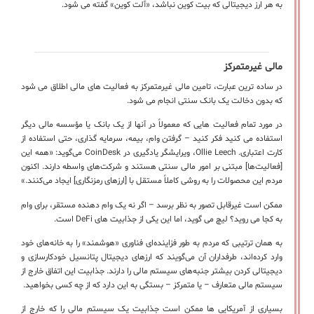
به هر ارز دیجیتالی که بیت کوین نباشد، «آلت کوین» گفته می شود.
مالی غیرمتمرکز
در ساده ترین عبارت، تامین مالی غیرمتمرکز به فعالیت های مالی اطلاق می شود
که بدون دخالت یک بانک سنتی انجام می شود.
در مورد تمام فعالیت هایی که معمولاً در آنها از یک بانک یا مؤسسه مالی دیگر
استفاده می کنید فکر کنید – گرفتن وام، بیمه، سرمایه گذاری، حتی استفاده از
کارت اعتباری. Ollie Leech، ویرایشگر یادگیری در CoinDesk می‌گوید: «همه این
[فعالیت‌ها] مبتنی بر امور مالی سنتی هستند و شرکت‌های واسطه دارند. اکنون
مردم این محصولات را به روشی کاملاً مستقل با [ارزهای رمزنگاری] ایجاد می‌کنند.»
ممکن است غیرقابل تصور به نظر برسد – اگر نه یک وام دهنده مستقر، برای وام
به کجا می روید؟ لیچ می گوید، اما این یکی از جذابیت های DeFi است.
به همان ترتیبی که مردم به طور فزاینده‌ای فناوری «هوشمند» را به خانه‌های خود
وارد کرده‌اند، طرفداران آن می‌گویند که ارزهای دیجیتال پتانسیل خودکارسازی و
دیجیتالی کردن بیشتر جنبه‌های سیستم مالی را دارند. جذابیت این اتفاق خارج از
سیستم مالی متعارف – یا متمرکز – بستگی به این دارد که از چه کسی بخواهید.
بسیاری از آمریکایی ها ممکن است جذابیت یک سیستم مالی را که خارج از