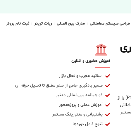
طراحی سیستم معاملاتی
مدرک بین المللی
ربات تریدر
ثبت نام بروکر
ری
آموزش حضوری و آنلاین
اساتید مجرب و فعال بازار
مسیر یادگیری جامع از صفر مطلق تا تحلیل حرفه ای
گواهینامه بین‌المللی معتبر
علاقه‌مندان این منطقه و مناطق همجوار استان ارائه می‌دهد. ساکنان اطراف اکنون می‌توانند هنر معامله‌گری بر اساس رفتار خالص قیمت (Price Action) را از
آموزش عملی و پروژه‌محور
ملاتی
مستمر
پشتیبانی و منتورینگ مستمر
تنوع کامل دوره‌ها