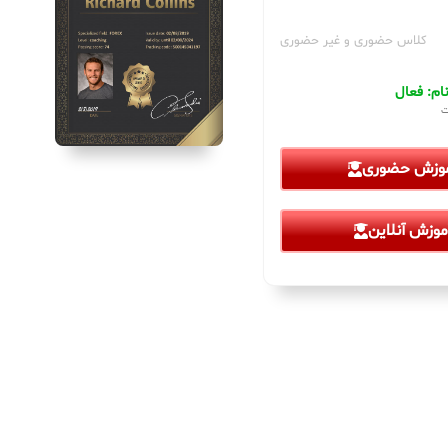
کلاس حضوری و غیر حضوری
م: فعال
ت
موزش حضوری
موزش آنلاین