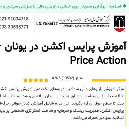
🔔 اطلاعیه : برگزاری سمینار بین المللی بازارهای مالی با میزبانی سهامیر و حضورکمپانی HELMEN کانادا و مدیر ارش
021-91094718
093-39535771
آموزش پرایس اکشن در یونان – 
Price Action
امتیاز (13502) 4.9/5
مرکز آموزش بازارهای مالی سهامیر، دوره‌های تخصصی آموزش پرایس اکشن 
صفر تا سطح حرفه‌ای فرا بگیرند. این دوره شامل آموزش کندل‌خوانی حرف
پرایس اکشن، مدیریت ریسک و سرمایه و ساخت استراتژی شخصی بر پایه رف
اساتید سهامیر همراه می‌باشد