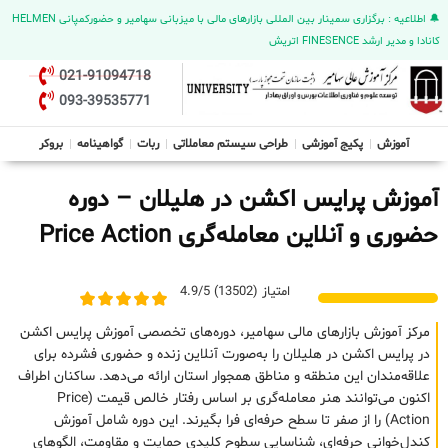
🔔 اطلاعیه : برگزاری سمینار بین المللی بازارهای مالی با میزبانی سهامیر و حضورکمپانی HELMEN
کانادا و مدیر ارشد FINESENCE اتریش
021-91094718
093-39535771
آموزش
پکیج آموزشی
طراحی سیستم معاملاتی
ربات
گواهینامه
بروکر
آموزش پرایس اکشن در هلیلان – دوره
حضوری و آنلاین معامله‌گری Price Action
امتیاز (13502) 4.9/5
مرکز آموزش بازارهای مالی سهامیر، دوره‌های تخصصی آموزش پرایس اکشن
در پرایس اکشن در هلیلان را به‌صورت آنلاین زنده و حضوری فشرده برای
علاقه‌مندان این منطقه و مناطق همجوار استان ارائه می‌دهد. ساکنان اطراف
اکنون می‌توانند هنر معامله‌گری بر اساس رفتار خالص قیمت (Price
Action) را از صفر تا سطح حرفه‌ای فرا بگیرند. این دوره شامل آموزش
کندل‌خوانی حرفه‌ای، شناسایی سطوح کلیدی حمایت و مقاومت، الگوهای