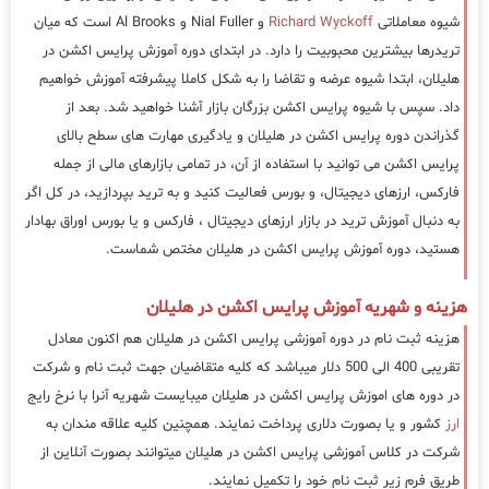
شیوه معاملاتی
Richard Wyckoff
و Nial Fuller و Al Brooks است که میان
تریدرها بیشترین محبوبیت را دارد. در ابتدای دوره آموزش پرایس اکشن در
هلیلان، ابتدا شیوه عرضه و تقاضا را به شکل کاملا پیشرفته آموزش خواهیم
داد. سپس با شیوه پرایس اکشن بزرگان بازار آشنا خواهید شد. بعد از
گذراندن دوره پرایس اکشن در هلیلان و یادگیری مهارت های سطح بالای
پرایس اکشن می توانید با استفاده از آن، در تمامی بازارهای مالی از جمله
فارکس، ارزهای دیجیتال، و بورس فعالیت کنید و به ترید بپردازید، در کل اگر
به دنبال آموزش ترید در بازار ارزهای دیجیتال ، فارکس و یا بورس اوراق بهادار
هستید، دوره آموزش پرایس اکشن در هلیلان مختص شماست.
هزینه و شهریه آموزش پرایس اکشن در هلیلان
هزینه ثبت نام در دوره آموزشی پرایس اکشن در هلیلان هم اکنون معادل
تقریبی 400 الی 500 دلار میباشد که کلیه متقاضیان جهت ثبت نام و شرکت
در دوره های اموزش پرایس اکشن در هلیلان میبایست شهریه آنرا با نرخ رایج
ارز
کشور و یا بصورت دلاری پرداخت نمایند. همچنین کلیه علاقه مندان به
شرکت در کلاس آموزشی پرایس اکشن در هلیلان میتوانند بصورت آنلاین از
طریق فرم زیر ثبت نام خود را تکمیل نمایند.