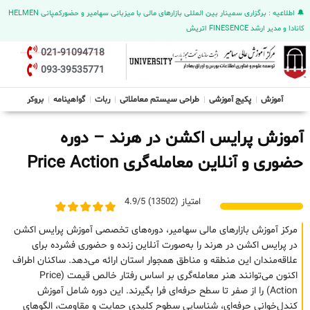
🔔 اطلاعیه : برگزاری سمینار بین المللی بازارهای مالی با میزبانی سهامیر و حضورکمپانی HELMEN
کانادا و مدیر ارشد FINESENCE اتریش
021-91094718
093-39535771
آموزش
پکیج آموزشی
طراحی سیستم معاملاتی
ربات
گواهینامه
بروکر
آموزش پرایس اکشن در هرند – دوره
حضوری و آنلاین معامله‌گری Price Action
امتیاز (13502) 4.9/5
مرکز آموزش بازارهای مالی سهامیر، دوره‌های تخصصی آموزش پرایس اکشن
در پرایس اکشن در هرند را به‌صورت آنلاین زنده و حضوری فشرده برای
علاقه‌مندان این منطقه و مناطق همجوار استان ارائه می‌دهد. ساکنان اطراف
اکنون می‌توانند هنر معامله‌گری بر اساس رفتار خالص قیمت (Price
Action) را از صفر تا سطح حرفه‌ای فرا بگیرند. این دوره شامل آموزش
کندل‌خوانی حرفه‌ای، شناسایی سطوح کلیدی حمایت و مقاومت، الگوهای