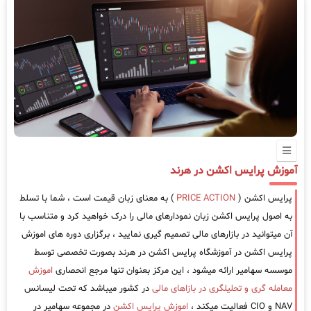
آموزش پرایس اکشن در هرند
پرایس اکشن (
PRICE ACTION
) به معنای زبان قیمت است ، شما با تسلط
به اصول پرایس اکشن زبان نمودارهای مالی را درک خواهید کرد و متناسب با
آن میتوانید در بازارهای مالی تصمیم گیری نمایید ، برگزاری دوره های اموزش
پرایس اکشن در آموزشگاه پرایس اکشن در هرند بصورت تخصصی توسط
موسسه سهامیر ارائه میشود ، این مرکز بعنوان تنها مرجع انحصاری
اموزش
معامله گری و تحلیلگری در بازاهای مالی
در کشور میباشد که تحت لیسانس
NAV و CIO فعالیت میکند ،
اموزش پرایس اکشن
در مجموعه سهامیر در