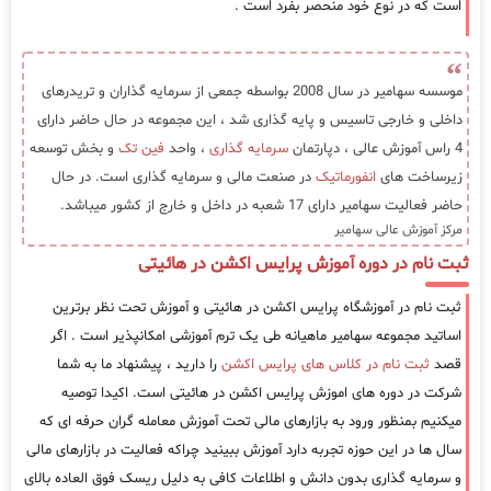
است که در نوع خود منحصر بفرد است .
موسسه سهامیر در سال 2008 بواسطه جمعی از سرمایه گذاران و تریدرهای
داخلی و خارجی تاسیس و پایه گذاری شد ، این مجموعه در حال حاضر دارای
4 راس آموزش عالی ، دپارتمان
سرمایه گذاری
، واحد
فین تک
و بخش توسعه
زیرساخت های
انفورماتیک
در صنعت مالی و سرمایه گذاری است. در حال
حاضر فعالیت سهامیر دارای 17 شعبه در داخل و خارج از کشور میباشد.
مرکز آموزش عالی سهامیر
ثبت نام در دوره آموزش پرایس اکشن در هائیتی
ثبت نام در آموزشگاه پرایس اکشن در هائیتی و آموزش تحت نظر برترین
اساتید مجموعه سهامیر ماهیانه طی یک ترم آموزشی امکانپذیر است . اگر
قصد
ثبت نام در کلاس های پرایس اکشن
را دارید ، پیشنهاد ما به شما
شرکت در دوره های اموزش پرایس اکشن در هائیتی است. اکیدا توصیه
میکنیم بمنظور ورود به بازارهای مالی تحت آموزش معامله گران حرفه ای که
سال ها در این حوزه تجربه دارد آموزش ببینید چراکه فعالیت در بازارهای مالی
و سرمایه گذاری بدون دانش و اطلاعات کافی به دلیل ریسک فوق العاده بالای