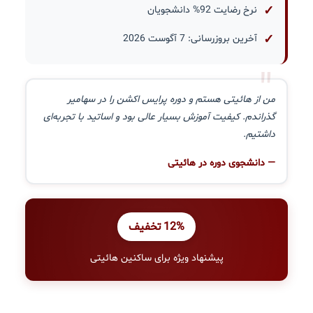
نرخ رضایت 92% دانشجویان
آخرین بروزرسانی: 7 آگوست 2026
"
من از هائیتی هستم و دوره پرایس اکشن را در سهامیر
گذراندم. کیفیت آموزش بسیار عالی بود و اساتید با تجربه‌ای
داشتیم.
— دانشجوی دوره در هائیتی
12% تخفیف
پیشنهاد ویژه برای ساکنین هائیتی