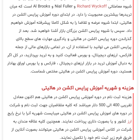
شیوه معاملاتی
Richard Wyckoff
و Nial Fuller و Al Brooks است که میان
تریدرها بیشترین محبوبیت را دارد. در ابتدای دوره آموزش پرایس اکشن در
هائیتی، ابتدا شیوه عرضه و تقاضا را به شکل کاملا پیشرفته آموزش خواهیم
داد. سپس با شیوه پرایس اکشن بزرگان بازار آشنا خواهید شد. بعد از
گذراندن دوره پرایس اکشن در هائیتی و یادگیری مهارت های سطح بالای
پرایس اکشن می توانید با استفاده از آن، در تمامی بازارهای مالی از جمله
فارکس، ارزهای دیجیتال، و بورس فعالیت کنید و به ترید بپردازید، در کل اگر
به دنبال آموزش ترید در بازار ارزهای دیجیتال ، فارکس و یا بورس اوراق بهادار
هستید، دوره آموزش پرایس اکشن در هائیتی مختص شماست.
هزینه و شهریه آموزش پرایس اکشن در هائیتی
هزینه ثبت نام در دوره آموزشی پرایس اکشن در هائیتی هم اکنون معادل
تقریبی 400 الی 500 دلار میباشد که کلیه متقاضیان جهت ثبت نام و شرکت
در دوره های اموزش پرایس اکشن در هائیتی میبایست شهریه آنرا با نرخ رایج
ارز
کشور و یا بصورت دلاری پرداخت نمایند. همچنین کلیه علاقه مندان به
شرکت در کلاس آموزشی پرایس اکشن در هائیتی میتوانند بصورت آنلاین از
طریق فرم زیر ثبت نام خود را تکمیل نمایند.