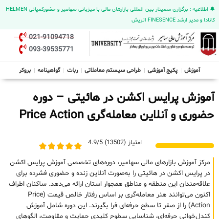
🔔 اطلاعیه : برگزاری سمینار بین المللی بازارهای مالی با میزبانی سهامیر و حضورکمپانی HELMEN
کانادا و مدیر ارشد FINESENCE اتریش
021-91094718
093-39535771
آموزش
پکیج آموزشی
طراحی سیستم معاملاتی
ربات
گواهینامه
بروکر
آموزش پرایس اکشن در هائیتی – دوره
حضوری و آنلاین معامله‌گری Price Action
امتیاز (13502) 4.9/5
مرکز آموزش بازارهای مالی سهامیر، دوره‌های تخصصی آموزش پرایس اکشن
در پرایس اکشن در هائیتی را به‌صورت آنلاین زنده و حضوری فشرده برای
علاقه‌مندان این منطقه و مناطق همجوار استان ارائه می‌دهد. ساکنان اطراف
اکنون می‌توانند هنر معامله‌گری بر اساس رفتار خالص قیمت (Price
Action) را از صفر تا سطح حرفه‌ای فرا بگیرند. این دوره شامل آموزش
کندل‌خوانی حرفه‌ای، شناسایی سطوح کلیدی حمایت و مقاومت، الگوهای