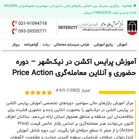
🔔 اطلاعیه : برگزاری سمینار بین المللی بازارهای مالی با میزبانی سهامیر و حضورکمپانی HELMEN
کانادا و مدیر ارشد FINESENCE اتریش
021-91094718
093-39535771
آموزش
پکیج آموزشی
طراحی سیستم معاملاتی
ربات
گواهینامه
بروکر
آموزش پرایس اکشن در نیک‌شهر – دوره
حضوری و آنلاین معامله‌گری Price Action
امتیاز (13502) 4.9/5
مرکز آموزش بازارهای مالی سهامیر، دوره‌های تخصصی آموزش پرایس اکشن
در پرایس اکشن در نیک‌شهر را به‌صورت آنلاین زنده و حضوری فشرده برای
علاقه‌مندان این منطقه و مناطق همجوار استان ارائه می‌دهد. ساکنان اطراف
اکنون می‌توانند هنر معامله‌گری بر اساس رفتار خالص قیمت (Price
Action) را از صفر تا سطح حرفه‌ای فرا بگیرند. این دوره شامل آموزش
کندل‌خوانی حرفه‌ای، شناسایی سطوح کلیدی حمایت و مقاومت، الگوهای