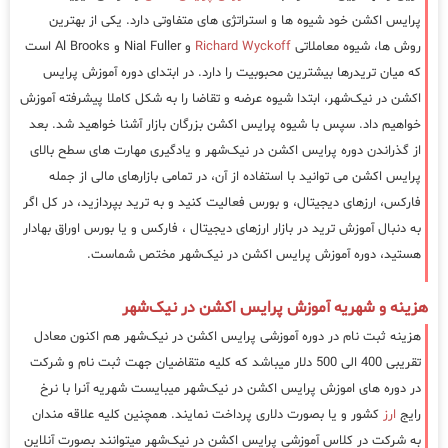
پرایس اکشن خود شیوه ها و استراتژی های متفاوتی دارد. یکی از بهترین
روش ها، شیوه معاملاتی
Richard Wyckoff
و Nial Fuller و Al Brooks است
که میان تریدرها بیشترین محبوبیت را دارد. در ابتدای دوره آموزش پرایس
اکشن در نیک‌شهر، ابتدا شیوه عرضه و تقاضا را به شکل کاملا پیشرفته آموزش
خواهیم داد. سپس با شیوه پرایس اکشن بزرگان بازار آشنا خواهید شد. بعد
از گذراندن دوره پرایس اکشن در نیک‌شهر و یادگیری مهارت های سطح بالای
پرایس اکشن می توانید با استفاده از آن، در تمامی بازارهای مالی از جمله
فارکس، ارزهای دیجیتال، و بورس فعالیت کنید و به ترید بپردازید، در کل اگر
به دنبال آموزش ترید در بازار ارزهای دیجیتال ، فارکس و یا بورس اوراق بهادار
هستید، دوره آموزش پرایس اکشن در نیک‌شهر مختص شماست.
هزینه و شهریه آموزش پرایس اکشن در نیک‌شهر
هزینه ثبت نام در دوره آموزشی پرایس اکشن در نیک‌شهر هم اکنون معادل
تقریبی 400 الی 500 دلار میباشد که کلیه متقاضیان جهت ثبت نام و شرکت
در دوره های اموزش پرایس اکشن در نیک‌شهر میبایست شهریه آنرا با نرخ
رایج
ارز
کشور و یا بصورت دلاری پرداخت نمایند. همچنین کلیه علاقه مندان
به شرکت در کلاس آموزشی پرایس اکشن در نیک‌شهر میتوانند بصورت آنلاین