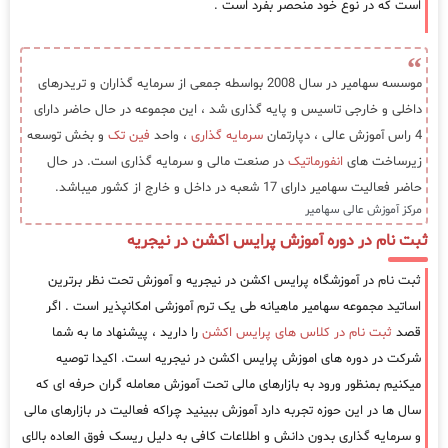
است که در نوع خود منحصر بفرد است .
موسسه سهامیر در سال 2008 بواسطه جمعی از سرمایه گذاران و تریدرهای
داخلی و خارجی تاسیس و پایه گذاری شد ، این مجموعه در حال حاضر دارای
4 راس آموزش عالی ، دپارتمان
سرمایه گذاری
، واحد
فین تک
و بخش توسعه
زیرساخت های
انفورماتیک
در صنعت مالی و سرمایه گذاری است. در حال
حاضر فعالیت سهامیر دارای 17 شعبه در داخل و خارج از کشور میباشد.
مرکز آموزش عالی سهامیر
ثبت نام در دوره آموزش پرایس اکشن در نیجریه
ثبت نام در آموزشگاه پرایس اکشن در نیجریه و آموزش تحت نظر برترین
اساتید مجموعه سهامیر ماهیانه طی یک ترم آموزشی امکانپذیر است . اگر
قصد
ثبت نام در کلاس های پرایس اکشن
را دارید ، پیشنهاد ما به شما
شرکت در دوره های اموزش پرایس اکشن در نیجریه است. اکیدا توصیه
میکنیم بمنظور ورود به بازارهای مالی تحت آموزش معامله گران حرفه ای که
سال ها در این حوزه تجربه دارد آموزش ببینید چراکه فعالیت در بازارهای مالی
و سرمایه گذاری بدون دانش و اطلاعات کافی به دلیل ریسک فوق العاده بالای