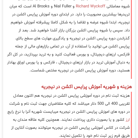
شیوه معاملاتی
Richard Wyckoff
و Nial Fuller و Al Brooks است که میان
تریدرها بیشترین محبوبیت را دارد. در ابتدای دوره آموزش پرایس اکشن در
نیجریه، ابتدا شیوه عرضه و تقاضا را به شکل کاملا پیشرفته آموزش خواهیم
داد. سپس با شیوه پرایس اکشن بزرگان بازار آشنا خواهید شد. بعد از
گذراندن دوره پرایس اکشن در نیجریه و یادگیری مهارت های سطح بالای
پرایس اکشن می توانید با استفاده از آن، در تمامی بازارهای مالی از جمله
فارکس، ارزهای دیجیتال، و بورس فعالیت کنید و به ترید بپردازید، در کل اگر
به دنبال آموزش ترید در بازار ارزهای دیجیتال ، فارکس و یا بورس اوراق بهادار
هستید، دوره آموزش پرایس اکشن در نیجریه مختص شماست.
هزینه و شهریه آموزش پرایس اکشن در نیجریه
هزینه ثبت نام در دوره آموزشی پرایس اکشن در نیجریه هم اکنون معادل
تقریبی 400 الی 500 دلار میباشد که کلیه متقاضیان جهت ثبت نام و شرکت
در دوره های اموزش پرایس اکشن در نیجریه میبایست شهریه آنرا با نرخ رایج
ارز
کشور و یا بصورت دلاری پرداخت نمایند. همچنین کلیه علاقه مندان به
شرکت در کلاس آموزشی پرایس اکشن در نیجریه میتوانند بصورت آنلاین از
طریق فرم زیر ثبت نام خود را تکمیل نمایند.