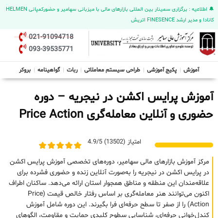
🔔 اطلاعیه : برگزاری سمینار بین المللی بازارهای مالی با میزبانی سهامیر و حضورکمپانی HELMEN
کانادا و مدیر ارشد FINESENCE اتریش
021-91094718
093-39535771
آموزش
پکیج آموزشی
طراحی سیستم معاملاتی
ربات
گواهینامه
بروکر
آموزش پرایس اکشن در نیجریه – دوره
حضوری و آنلاین معامله‌گری Price Action
امتیاز (13502) 4.9/5
مرکز آموزش بازارهای مالی سهامیر، دوره‌های تخصصی آموزش پرایس اکشن
در پرایس اکشن در نیجریه را به‌صورت آنلاین زنده و حضوری فشرده برای
علاقه‌مندان این منطقه و مناطق همجوار استان ارائه می‌دهد. ساکنان اطراف
اکنون می‌توانند هنر معامله‌گری بر اساس رفتار خالص قیمت (Price
Action) را از صفر تا سطح حرفه‌ای فرا بگیرند. این دوره شامل آموزش
کندل‌خوانی حرفه‌ای، شناسایی سطوح کلیدی حمایت و مقاومت، الگوهای