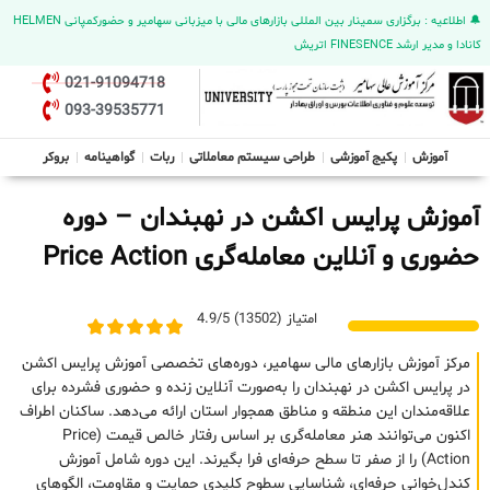
🔔 اطلاعیه : برگزاری سمینار بین المللی بازارهای مالی با میزبانی سهامیر و حضورکمپانی HELMEN
کانادا و مدیر ارشد FINESENCE اتریش
021-91094718
093-39535771
آموزش
پکیج آموزشی
طراحی سیستم معاملاتی
ربات
گواهینامه
بروکر
آموزش پرایس اکشن در نهبندان – دوره
حضوری و آنلاین معامله‌گری Price Action
امتیاز (13502) 4.9/5
مرکز آموزش بازارهای مالی سهامیر، دوره‌های تخصصی آموزش پرایس اکشن
در پرایس اکشن در نهبندان را به‌صورت آنلاین زنده و حضوری فشرده برای
علاقه‌مندان این منطقه و مناطق همجوار استان ارائه می‌دهد. ساکنان اطراف
اکنون می‌توانند هنر معامله‌گری بر اساس رفتار خالص قیمت (Price
Action) را از صفر تا سطح حرفه‌ای فرا بگیرند. این دوره شامل آموزش
کندل‌خوانی حرفه‌ای، شناسایی سطوح کلیدی حمایت و مقاومت، الگوهای