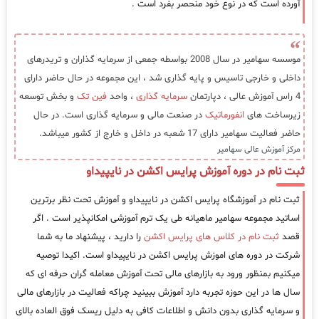
آورده است که در نوع خود منحصر بفرد است .
موسسه سهامیر در سال 2008 بواسطه جمعی از سرمایه گذاران و تریدرهای
داخلی و خارجی تاسیس و پایه گذاری شد ، این مجموعه در حال حاضر دارای
4 راس آموزش عالی ، دپارتمان
سرمایه گذاری
، واحد
فین تک
و بخش توسعه
زیرساخت های
انفورماتیک
در صنعت مالی و سرمایه گذاری است. در حال
حاضر فعالیت سهامیر دارای 17 شعبه در داخل و خارج از کشور میباشد.
مرکز آموزش عالی سهامیر
ثبت نام در دوره آموزش پرایس اکشن در نایپیداو
ثبت نام در آموزشگاه پرایس اکشن در نایپیداو و آموزش تحت نظر برترین
اساتید مجموعه سهامیر ماهیانه طی یک ترم آموزشی امکانپذیر است . اگر
قصد
ثبت نام در کلاس های پرایس اکشن
را دارید ، پیشنهاد ما به شما
شرکت در دوره های اموزش پرایس اکشن در نایپیداو است. اکیدا توصیه
میکنیم بمنظور ورود به بازارهای مالی تحت آموزش معامله گران حرفه ای که
سال ها در این حوزه تجربه دارد آموزش ببینید چراکه فعالیت در بازارهای مالی
و سرمایه گذاری بدون دانش و اطلاعات کافی به دلیل ریسک فوق العاده بالای