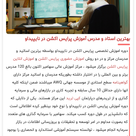
بهترین استاد و مدرس آموزش پرایس اکشن در نایپیداو
دوره اموزش تخصصی پرایس اکشن در نایپیداو بواسطه برترین اساتید و
مدرسان مرکز و در دو روش
اموزش حضوری پرایس اکشن
و
اموزش انلاین
پرایس اکشن
برگزار میشود ، مرکز آموزش عالی سهامیر اکنون بالغ 120 مدرس
برتر و بین المللی را در اختیار داشته بطوریکه مدرسان و اساتید مرکز دارای
گواهینامه
سطح استادی از موسسه جهانی AWQ میباشند ضمن اینکه کلیه
انها دارای حداقل 10 سال سابقه و تجربه کاری در بازارهای مالی و سرمایه
گذاری و از تریدرهای دپارتمان
کپی ترید
این مرکز هستند. یکی از دلایلی که
دوره آموزش پرایس اکشن در نایپیداو را نوع خود بینظیر کرده اطلاعاتی است
که دانشپذیر در طول دوره کسب میکند. سهامیر با سرمایه گذاری های متعدد
که بصورت مداوم در امر توسعه و تحقیقات و بروزرسانی اطلاعات در بازار
سرمایه انجام میشود ، توانسته سیستم آموزشی استاندارد و انحصاری را بوجود