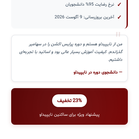
نرخ رضایت 95% دانشجویان
آخرین بروزرسانی: 9 آگوست 2026
"
من از نایپیداو هستم و دوره پرایس اکشن را در سهامیر
گذراندم. کیفیت آموزش بسیار عالی بود و اساتید با تجربه‌ای
داشتیم.
— دانشجوی دوره در نایپیداو
23% تخفیف
پیشنهاد ویژه برای ساکنین نایپیداو