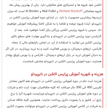
اکشن خود شیوه ها و استراتژی های متفاوتی دارد. یکی از بهترین روش ها،
شیوه معاملاتی
Richard Wyckoff
و Nial Fuller و Al Brooks است که میان
تریدرها بیشترین محبوبیت را دارد. در ابتدای دوره آموزش پرایس اکشن در
نایپیداو، ابتدا شیوه عرضه و تقاضا را به شکل کاملا پیشرفته آموزش خواهیم
داد. سپس با شیوه پرایس اکشن بزرگان بازار آشنا خواهید شد. بعد از
گذراندن دوره پرایس اکشن در نایپیداو و یادگیری مهارت های سطح بالای
پرایس اکشن می توانید با استفاده از آن، در تمامی بازارهای مالی از جمله
فارکس، ارزهای دیجیتال، و بورس فعالیت کنید و به ترید بپردازید، در کل اگر
به دنبال آموزش ترید در بازار ارزهای دیجیتال ، فارکس و یا بورس اوراق بهادار
هستید، دوره آموزش پرایس اکشن در نایپیداو مختص شماست.
هزینه و شهریه آموزش پرایس اکشن در نایپیداو
هزینه ثبت نام در دوره آموزشی پرایس اکشن در نایپیداو هم اکنون معادل
تقریبی 400 الی 500 دلار میباشد که کلیه متقاضیان جهت ثبت نام و شرکت
در دوره های اموزش پرایس اکشن در نایپیداو میبایست شهریه آنرا با نرخ
رایج
ارز
کشور و یا بصورت دلاری پرداخت نمایند. همچنین کلیه علاقه مندان
به شرکت در کلاس آموزشی پرایس اکشن در نایپیداو میتوانند بصورت آنلاین