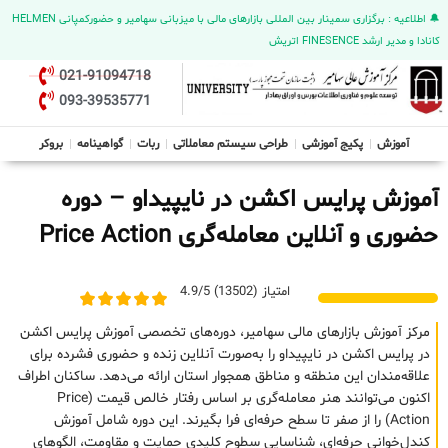
🔔 اطلاعیه : برگزاری سمینار بین المللی بازارهای مالی با میزبانی سهامیر و حضورکمپانی HELMEN
کانادا و مدیر ارشد FINESENCE اتریش
021-91094718
093-39535771
آموزش
پکیج آموزشی
طراحی سیستم معاملاتی
ربات
گواهینامه
بروکر
آموزش پرایس اکشن در نایپیداو – دوره
حضوری و آنلاین معامله‌گری Price Action
امتیاز (13502) 4.9/5
مرکز آموزش بازارهای مالی سهامیر، دوره‌های تخصصی آموزش پرایس اکشن
در پرایس اکشن در نایپیداو را به‌صورت آنلاین زنده و حضوری فشرده برای
علاقه‌مندان این منطقه و مناطق همجوار استان ارائه می‌دهد. ساکنان اطراف
اکنون می‌توانند هنر معامله‌گری بر اساس رفتار خالص قیمت (Price
Action) را از صفر تا سطح حرفه‌ای فرا بگیرند. این دوره شامل آموزش
کندل‌خوانی حرفه‌ای، شناسایی سطوح کلیدی حمایت و مقاومت، الگوهای