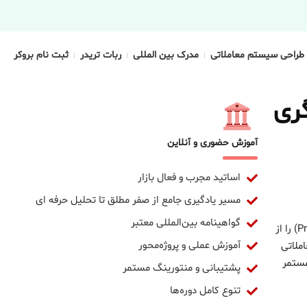
طراحی سیستم معاملاتی
مدرک بین المللی
ربات تریدر
ثبت نام بروکر
گری
آموزش حضوری و آنلاین
اساتید مجرب و فعال بازار
مسیر یادگیری جامع از صفر مطلق تا تحلیل حرفه ای
گواهینامه بین‌المللی معتبر
علاقه‌مندان این منطقه و مناطق همجوار استان ارائه می‌دهد. ساکنان اطراف اکنون می‌توانند هنر معامله‌گری بر اساس رفتار خالص قیمت (Price Action) را از
آموزش عملی و پروژه‌محور
ملاتی
مستمر
پشتیبانی و منتورینگ مستمر
تنوع کامل دوره‌ها