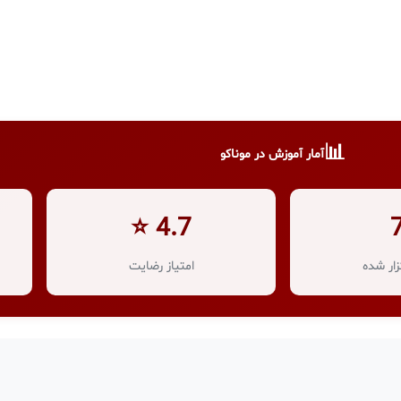
📊
آمار آموزش در موناکو
4.7 ⭐
ار شده
امتیاز رضایت