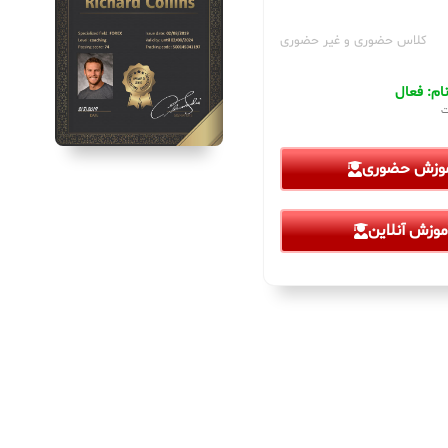
کلاس حضوری و غیر حضوری
م: فعال
ت
موزش حضوری
موزش آنلاین