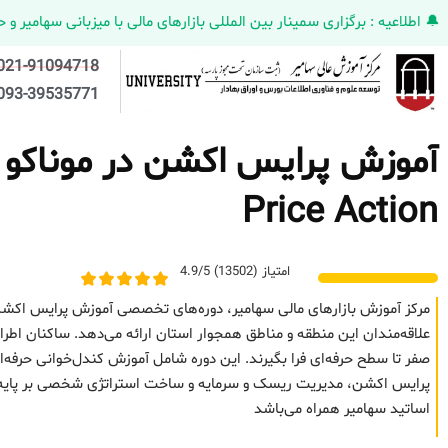
🔔 اطلاعیه : برگزاری سمینار بین المللی بازارهای مالی با میزبانی سهامیر و حضورکمپانی HELMEN کانادا و مدیر ارش
021-91094718
093-39535771
آموزش پرایس اکشن در موناکو –
Price Action
امتیاز (13502) 4.9/5
مرکز آموزش بازارهای مالی سهامیر، دوره‌های تخصصی آموزش پرایس اکشن 
صفر تا سطح حرفه‌ای فرا بگیرند. این دوره شامل آموزش کندل‌خوانی حرف
پرایس اکشن، مدیریت ریسک و سرمایه و ساخت استراتژی شخصی بر پایه رف
اساتید سهامیر همراه می‌باشد