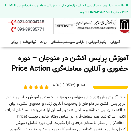
🔔 اطلاعیه : برگزاری سمینار بین المللی بازارهای مالی با میزبانی سهامیر و حضورکمپانی HELMEN
کانادا و مدیر ارشد FINESENCE اتریش
021-91094718
093-39535771
آموزش
پکیج آموزشی
طراحی سیستم معاملاتی
ربات
گواهینامه
بروکر
آموزش پرایس اکشن در منوجان – دوره
حضوری و آنلاین معامله‌گری Price Action
امتیاز (13502) 4.9/5
مرکز آموزش بازارهای مالی سهامیر، دوره‌های تخصصی آموزش پرایس اکشن
در پرایس اکشن در منوجان را به‌صورت آنلاین زنده و حضوری فشرده برای
علاقه‌مندان این منطقه و مناطق همجوار استان ارائه می‌دهد. ساکنان اطراف
اکنون می‌توانند هنر معامله‌گری بر اساس رفتار خالص قیمت (Price
Action) را از صفر تا سطح حرفه‌ای فرا بگیرند. این دوره شامل آموزش
کندل‌خوانی حرفه‌ای، شناسایی سطوح کلیدی حمایت و مقاومت، الگوهای