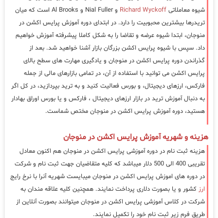
شیوه معاملاتی
Richard Wyckoff
و Nial Fuller و Al Brooks است که میان
تریدرها بیشترین محبوبیت را دارد. در ابتدای دوره آموزش پرایس اکشن در
منوجان، ابتدا شیوه عرضه و تقاضا را به شکل کاملا پیشرفته آموزش خواهیم
داد. سپس با شیوه پرایس اکشن بزرگان بازار آشنا خواهید شد. بعد از
گذراندن دوره پرایس اکشن در منوجان و یادگیری مهارت های سطح بالای
پرایس اکشن می توانید با استفاده از آن، در تمامی بازارهای مالی از جمله
فارکس، ارزهای دیجیتال، و بورس فعالیت کنید و به ترید بپردازید، در کل اگر
به دنبال آموزش ترید در بازار ارزهای دیجیتال ، فارکس و یا بورس اوراق بهادار
هستید، دوره آموزش پرایس اکشن در منوجان مختص شماست.
هزینه و شهریه آموزش پرایس اکشن در منوجان
هزینه ثبت نام در دوره آموزشی پرایس اکشن در منوجان هم اکنون معادل
تقریبی 400 الی 500 دلار میباشد که کلیه متقاضیان جهت ثبت نام و شرکت
در دوره های اموزش پرایس اکشن در منوجان میبایست شهریه آنرا با نرخ رایج
ارز
کشور و یا بصورت دلاری پرداخت نمایند. همچنین کلیه علاقه مندان به
شرکت در کلاس آموزشی پرایس اکشن در منوجان میتوانند بصورت آنلاین از
طریق فرم زیر ثبت نام خود را تکمیل نمایند.