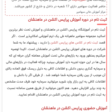
زیرساخت های
انفورماتیک
در صنعت مالی و سرمایه گذاری است. در حال
حاضر فعالیت سهامیر دارای 17 شعبه در داخل و خارج از کشور میباشد.
مرکز آموزش عالی سهامیر
ثبت نام در دوره آموزش پرایس اکشن در ماهنشان
ثبت نام در آموزشگاه پرایس اکشن در ماهنشان و آموزش تحت نظر برترین
اساتید مجموعه سهامیر ماهیانه طی یک ترم آموزشی امکانپذیر است . اگر
قصد
ثبت نام در کلاس های پرایس اکشن
را دارید ، پیشنهاد ما به شما
شرکت در دوره های اموزش پرایس اکشن در ماهنشان است. اکیدا توصیه
میکنیم بمنظور ورود به بازارهای مالی تحت آموزش معامله گران حرفه ای که
سال ها در این حوزه تجربه دارد آموزش ببینید چراکه فعالیت در بازارهای مالی
و سرمایه گذاری بدون دانش و اطلاعات کافی به دلیل ریسک فوق العاده بالای
آن موجب از بین رفتن سرمایه شما خواهد شد . از طرفی اگر با دانش و
اطلاعات کافی به این بازار وارد شوید میتوانید سرمایه خود ظرف مدت مشخص
به چند برابر افزایش دهید. هم اکنون میتوانید از طریق همین سامانه نسبت
به ثبت نام در دوره آموزش پرایس اکشن در ماهنشان اقدام نمایید.
آموزش حضوری پرایس اکشن در ماهنشان