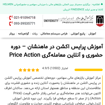
🔔 اطلاعیه : برگزاری سمینار بین المللی بازارهای مالی با میزبانی سهامیر و حضورکمپانی HELMEN
کانادا و مدیر ارشد FINESENCE اتریش
021-91094718
093-39535771
آموزش
پکیج آموزشی
طراحی سیستم معاملاتی
ربات
گواهینامه
بروکر
آموزش پرایس اکشن در ماهنشان – دوره
حضوری و آنلاین معامله‌گری Price Action
امتیاز (13502) 4.9/5
مرکز آموزش بازارهای مالی سهامیر، دوره‌های تخصصی آموزش پرایس اکشن
در پرایس اکشن در ماهنشان را به‌صورت آنلاین زنده و حضوری فشرده برای
علاقه‌مندان این منطقه و مناطق همجوار استان ارائه می‌دهد. ساکنان اطراف
اکنون می‌توانند هنر معامله‌گری بر اساس رفتار خالص قیمت (Price
Action) را از صفر تا سطح حرفه‌ای فرا بگیرند. این دوره شامل آموزش
کندل‌خوانی حرفه‌ای، شناسایی سطوح کلیدی حمایت و مقاومت، الگوهای