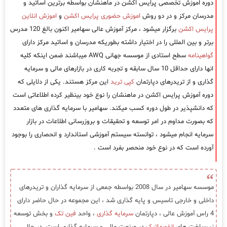
دوره اموزش تخصصی پرایس اکشن در ماهنشان بواسطه برترین اساتید و
مدرسان مرکز و در دو روش
اموزش حضوری پرایس اکشن
و
اموزش انلاین
پرایس اکشن
برگزار میشود ، مرکز آموزش عالی سهامیر اکنون بالغ 120 مدرس
برتر و بین المللی را در اختیار داشته بطوریکه مدرسان و اساتید مرکز دارای
گواهینامه
سطح استادی از موسسه جهانی AWQ میباشند ضمن اینکه کلیه
انها دارای حداقل 10 سال سابقه و تجربه کاری در بازارهای مالی و سرمایه
گذاری و از تریدرهای دپارتمان
کپی ترید
این مرکز هستند. یکی از دلایلی که
دوره آموزش پرایس اکشن در ماهنشان را نوع خود بینظیر کرده اطلاعاتی است
که دانشپذیر در طول دوره کسب میکند. سهامیر با سرمایه گذاری های متعدد
که بصورت مداوم در امر توسعه و تحقیقات و بروزرسانی اطلاعات در بازار
سرمایه انجام میشود ، توانسته سیستم آموزشی استاندارد و انحصاری را بوجود
آورده است که در نوع خود منحصر بفرد است .
موسسه سهامیر در سال 2008 بواسطه جمعی از سرمایه گذاران و تریدرهای
داخلی و خارجی تاسیس و پایه گذاری شد ، این مجموعه در حال حاضر دارای
4 راس آموزش عالی ، دپارتمان
سرمایه گذاری
، واحد
فین تک
و بخش توسعه