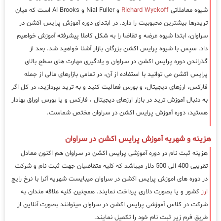
شیوه معاملاتی
Richard Wyckoff
و Nial Fuller و Al Brooks است که میان
تریدرها بیشترین محبوبیت را دارد. در ابتدای دوره آموزش پرایس اکشن در
سراوان، ابتدا شیوه عرضه و تقاضا را به شکل کاملا پیشرفته آموزش خواهیم
داد. سپس با شیوه پرایس اکشن بزرگان بازار آشنا خواهید شد. بعد از
گذراندن دوره پرایس اکشن در سراوان و یادگیری مهارت های سطح بالای
پرایس اکشن می توانید با استفاده از آن، در تمامی بازارهای مالی از جمله
فارکس، ارزهای دیجیتال، و بورس فعالیت کنید و به ترید بپردازید، در کل اگر
به دنبال آموزش ترید در بازار ارزهای دیجیتال ، فارکس و یا بورس اوراق بهادار
هستید، دوره آموزش پرایس اکشن در سراوان مختص شماست.
هزینه و شهریه آموزش پرایس اکشن در سراوان
هزینه ثبت نام در دوره آموزشی پرایس اکشن در سراوان هم اکنون معادل
تقریبی 400 الی 500 دلار میباشد که کلیه متقاضیان جهت ثبت نام و شرکت
در دوره های اموزش پرایس اکشن در سراوان میبایست شهریه آنرا با نرخ رایج
ارز
کشور و یا بصورت دلاری پرداخت نمایند. همچنین کلیه علاقه مندان به
شرکت در کلاس آموزشی پرایس اکشن در سراوان میتوانند بصورت آنلاین از
طریق فرم زیر ثبت نام خود را تکمیل نمایند.