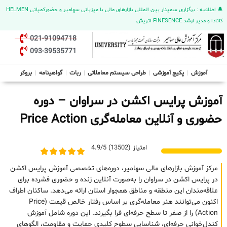
🔔 اطلاعیه : برگزاری سمینار بین المللی بازارهای مالی با میزبانی سهامیر و حضورکمپانی HELMEN
کانادا و مدیر ارشد FINESENCE اتریش
021-91094718
093-39535771
آموزش
پکیج آموزشی
طراحی سیستم معاملاتی
ربات
گواهینامه
بروکر
آموزش پرایس اکشن در سراوان – دوره
حضوری و آنلاین معامله‌گری Price Action
امتیاز (13502) 4.9/5
مرکز آموزش بازارهای مالی سهامیر، دوره‌های تخصصی آموزش پرایس اکشن
در پرایس اکشن در سراوان را به‌صورت آنلاین زنده و حضوری فشرده برای
علاقه‌مندان این منطقه و مناطق همجوار استان ارائه می‌دهد. ساکنان اطراف
اکنون می‌توانند هنر معامله‌گری بر اساس رفتار خالص قیمت (Price
Action) را از صفر تا سطح حرفه‌ای فرا بگیرند. این دوره شامل آموزش
کندل‌خوانی حرفه‌ای، شناسایی سطوح کلیدی حمایت و مقاومت، الگوهای