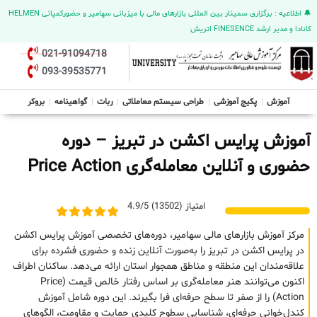
🔔 اطلاعیه : برگزاری سمینار بین المللی بازارهای مالی با میزبانی سهامیر و حضورکمپانی HELMEN
کانادا و مدیر ارشد FINESENCE اتریش
021-91094718
093-39535771
آموزش
پکیج آموزشی
طراحی سیستم معاملاتی
ربات
گواهینامه
بروکر
آموزش پرایس اکشن در تبریز – دوره
حضوری و آنلاین معامله‌گری Price Action
امتیاز (13502) 4.9/5
مرکز آموزش بازارهای مالی سهامیر، دوره‌های تخصصی آموزش پرایس اکشن
در پرایس اکشن در تبریز را به‌صورت آنلاین زنده و حضوری فشرده برای
علاقه‌مندان این منطقه و مناطق همجوار استان ارائه می‌دهد. ساکنان اطراف
اکنون می‌توانند هنر معامله‌گری بر اساس رفتار خالص قیمت (Price
Action) را از صفر تا سطح حرفه‌ای فرا بگیرند. این دوره شامل آموزش
کندل‌خوانی حرفه‌ای، شناسایی سطوح کلیدی حمایت و مقاومت، الگوهای