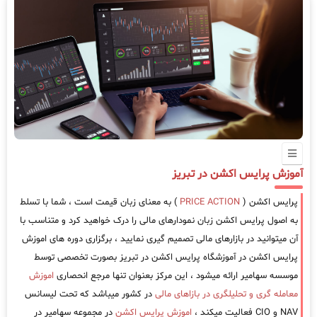
آموزش پرایس اکشن در تبریز
پرایس اکشن (
PRICE ACTION
) به معنای زبان قیمت است ، شما با تسلط
به اصول پرایس اکشن زبان نمودارهای مالی را درک خواهید کرد و متناسب با
آن میتوانید در بازارهای مالی تصمیم گیری نمایید ، برگزاری دوره های اموزش
پرایس اکشن در آموزشگاه پرایس اکشن در تبریز بصورت تخصصی توسط
موسسه سهامیر ارائه میشود ، این مرکز بعنوان تنها مرجع انحصاری
اموزش
معامله گری و تحلیلگری در بازاهای مالی
در کشور میباشد که تحت لیسانس
NAV و CIO فعالیت میکند ،
اموزش پرایس اکشن
در مجموعه سهامیر در